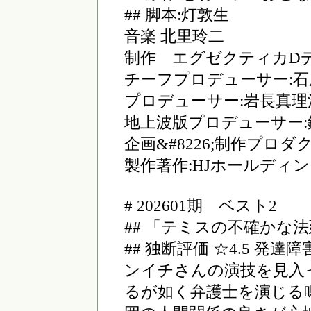
## 脚本:灯敦生
音楽 北里玲二
制作 エグゼクティカDデ
チーフプロデューサー:
プロデューサー:岩長真理
地上波版プロデューサー:
企画&#8226;制作プロダクシ
製作著作:HJホールディ
# 202601期 ベスト2
## 「テミスの不確かな法廷
## 独断評価 ☆4.5 
ンイチさんの演技を見入
るが如く弁護士を演じる