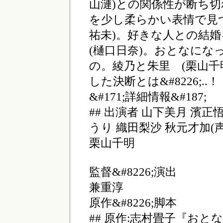
山漣)との関係性が断ち切
を少し柔らかい表情で見
祐未)。好きな人との結
(樋口日奈)。おとなに
の。綾乃と朱里 (栗山千
した決断とは&#8226;..！
&#171;詳細情報&#187;
## 出演者 山下美月 濱正
うり 織田梨沙 秋元才加
栗山千明
監督&#8226;演出
兼重淳
原作&#8226;脚本
## 原作:志村畳子『おと