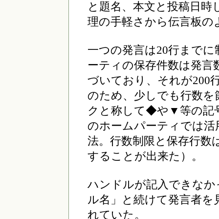
と題名、本文と投稿日時
理の手軽さから伝言板の
一つの発言は20行まで
ーティの保存件数は発言
づいており、それが200
のため、少しでも行数を
クと称して◆や▼等の記
のホームパーティでは活
法。行数制限と保存行数は追
することが出来た）。
ハンドルが記入できなか
ル名」と続けて発言者を
れていた。