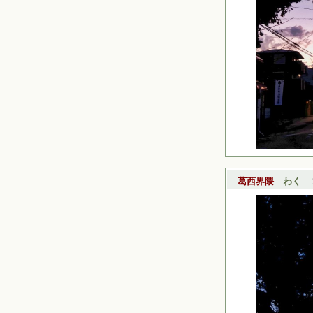
葛西界隈
わく
20