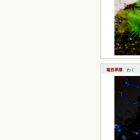
葛西界隈
わく
20