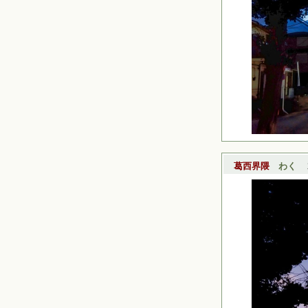
葛西界隈
わく
20