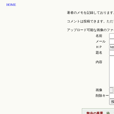
HOME
著者のメモを記録しております
コメントは投稿できます。ただ
アップロード可能な画像のファイル
名前
メール
ＨＰ
題名
内容
画像
削除キー
散歩の風景
枠
2