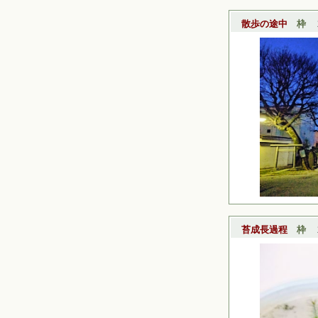
散歩の途中
枠
20
苔成長過程
枠
20