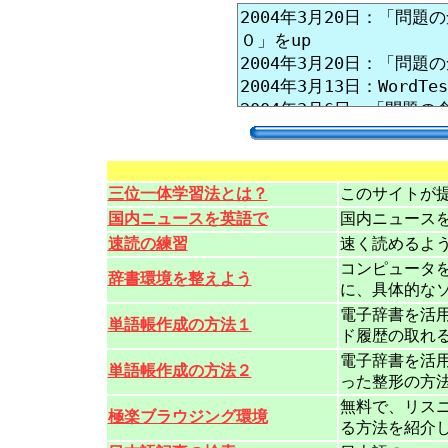
三位一体学習法とは？
このサイトが
国内ニュースを英語で
国内ニュース
速読の練習
速く読めるよ
コンピュータ
辞書環境を整えよう
に、具体的な
電子辞書を活
単語帳作成の方法１
ド履歴の取れ
電子辞書を活
単語帳作成の方法２
った整形の方
無料で、リス
極楽ブラウジング環境
る方法を紹介