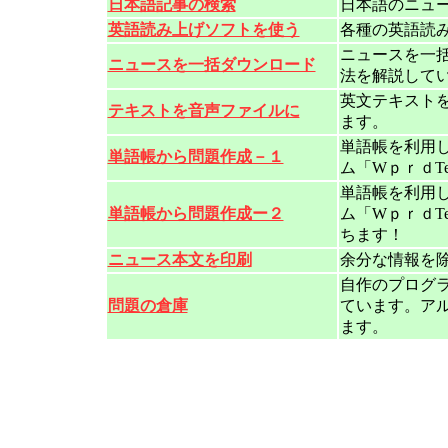
日本語記事の検索
日本語のニュ
英語読み上げソフトを使う
各種の英語読み上
ニュースを一
ニュースを一括ダウンロード
法を解説して
英文テキスト
テキストを音声ファイルに
ます。
単語帳を利用
単語帳から問題作成－１
ム「WｐｒｄT
単語帳を利用
単語帳から問題作成ー２
ム「WｐｒｄTes
ちます！
ニュース本文を印刷
余分な情報を
自作のプログラム
問題の倉庫
ています。アル
ます。