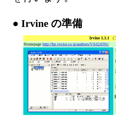
● Irvine の準備
Irvine 1.1.1
（
Homepage
http://hp.vector.co.jp/authors/VA024591/