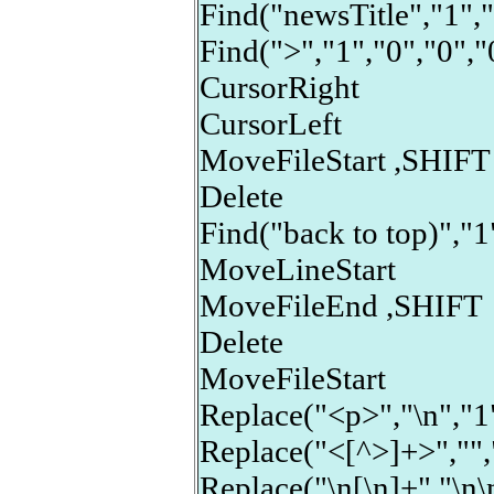
Find("newsTitle","1","
Find(">","1","0","0","
CursorRight
CursorLeft
MoveFileStart ,SHIFT
Delete
Find("back to top)","1
MoveLineStart
MoveFileEnd ,SHIFT
Delete
MoveFileStart
Replace("<p>","\n","1"
Replace("<[^>]+>","","
Replace("\n[\n]+","\n\