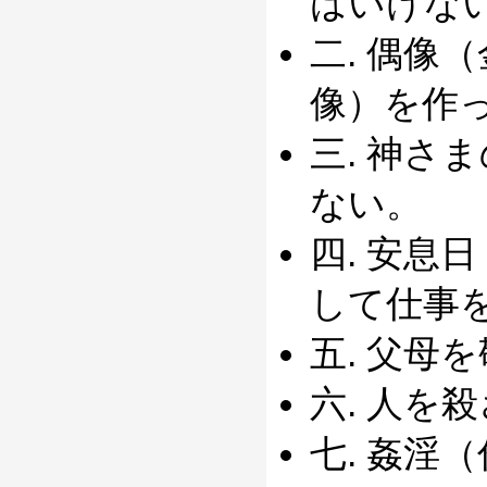
はいけな
二. 偶像
像）を作
三. 神さ
ない。
四. 安息
して仕事
五. 父母
六. 人を
七. 姦淫