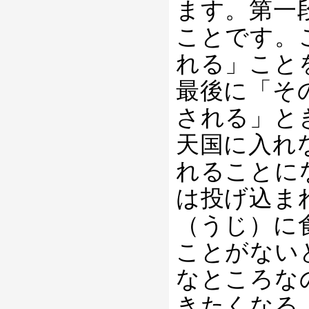
ます。第一
ことです。
れる」こと
最後に「そ
される」と
天国に入れ
れることに
は投げ込ま
（うじ）に
ことがない
なところな
きたくなる