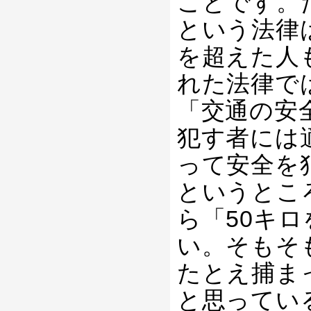
ことです。
という法律
を超えた人
れた法律で
「交通の安
犯す者には
って安全を
というとこ
ら「50キ
い。そもそ
たとえ捕ま
と思ってい