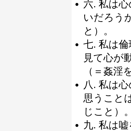
六. 私は
いだろう
と）。
七. 私は
見て心が
（＝姦淫
八. 私は
思うこと
じこと）
九. 私は