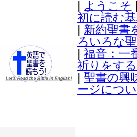
|
ようこそ
初に読む基
|
新約聖書
ろいろな聖
|
福音：一
祈りをする
|
聖書の興
ージについ