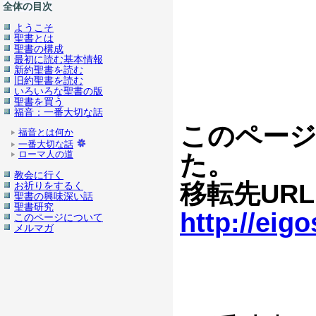
全体の目次
ようこそ
聖書とは
聖書の構成
最初に読む基本情報
新約聖書を読む
旧約聖書を読む
いろいろな聖書の版
聖書を買う
福音：一番大切な話
このページ
福音とは何か
一番大切な話
ローマ人の道
た。
教会に行く
移転先UR
お祈りをするく
聖書の興味深い話
聖書研究
http://eig
このページについて
メルマガ