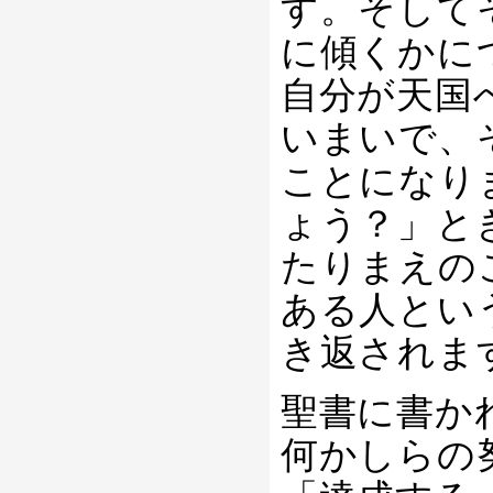
す。そして
に傾くかに
自分が天国
いまいで、
ことになり
ょう？」と
たりまえの
ある人とい
き返されま
聖書に書か
何かしらの