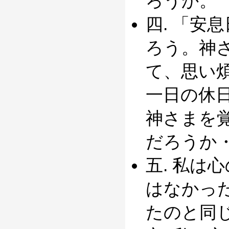
ろうか。
四. 「安
ろう。神
て、思い
一日の休
神さまを
だろうか
五. 私は
はなかっ
たのと同