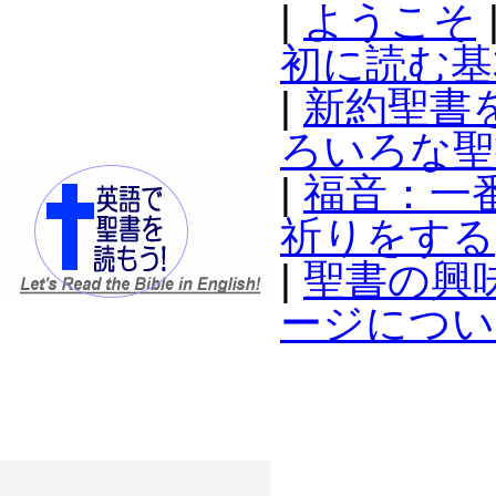
|
ようこそ
初に読む基
|
新約聖書
ろいろな聖
|
福音：一
祈りをする
|
聖書の興
ージについ