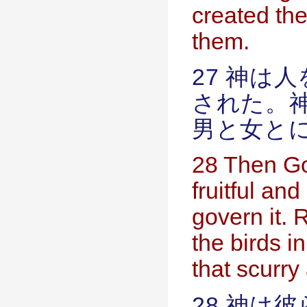
created th
them.
27 神は
された。
男と女と
28 Then Go
fruitful and
govern it. 
the birds i
that scurry
28 神は