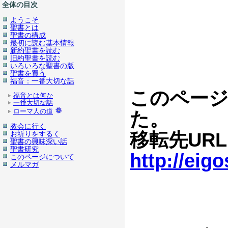
全体の目次
ようこそ
聖書とは
聖書の構成
最初に読む基本情報
新約聖書を読む
旧約聖書を読む
いろいろな聖書の版
聖書を買う
福音：一番大切な話
このページ
福音とは何か
一番大切な話
ローマ人の道
た。
教会に行く
移転先UR
お祈りをするく
聖書の興味深い話
聖書研究
http://eig
このページについて
メルマガ