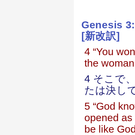
Genesis 
[新改訳]
4 “You won’
the woman
4 そこで
たは決し
5 “God kno
opened as s
be like God