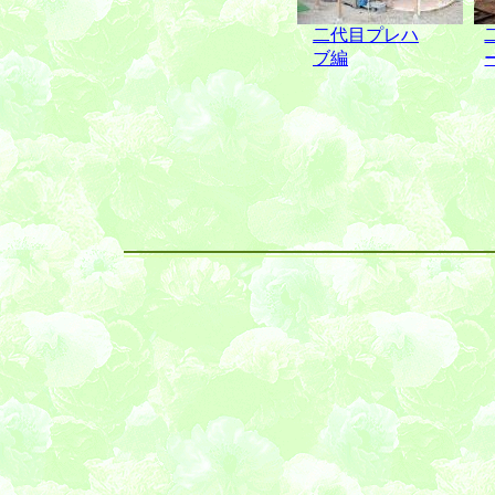
二代目プレハ
ブ編