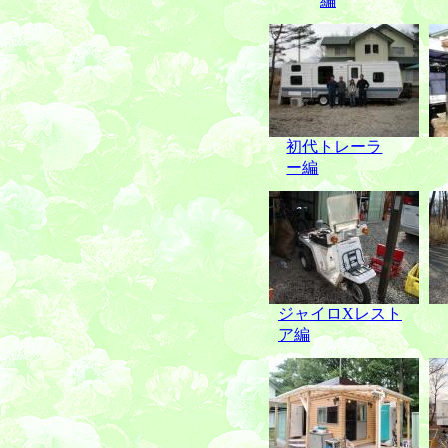
編
初代トレーラ
ー編
ジャイロXレスト
ア編