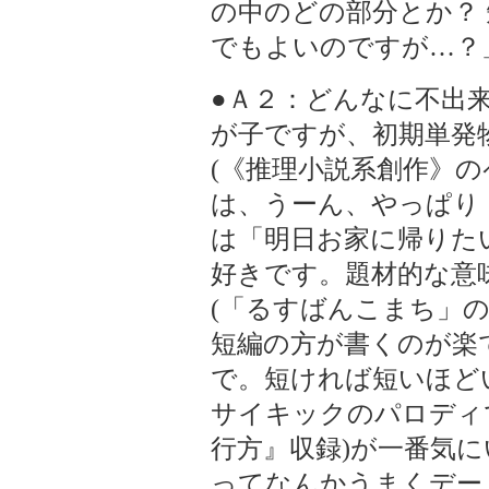
の中のどの部分とか？
でもよいのですが…？」
●Ａ２：どんなに不出
が子ですが、初期単発
(《推理小説系創作》の
は、うーん、やっぱり
は「明日お家に帰りた
好きです。題材的な意
(「るすばんこまち」
短編の方が書くのが楽
で。短ければ短いほど
サイキックのパロディで
行方』収録)が一番気
ってなんかうまくデー