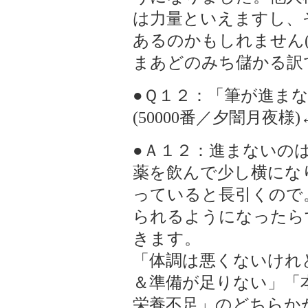
は力量といえますし、
あるのかもしれません(
まあどのみち儲かる訳で
●Ｑ１２：「筆が進ま
(50000番／夕闇月夜様)
●Ａ１２：進まないの
薬を飲んで少し横にな
っていると長引くので
られるようになったら
きます。
「体調は悪くないけれ
＆準備が足りない」「
栄養不足」のどちらか