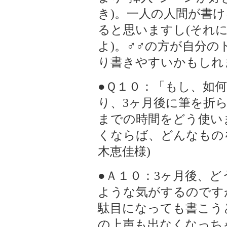
き)。一人の人間が書
ると思いますし(それ
よ)。♂♂の方が自分の
り書きやすいかもしれませ
●Ｑ１０：「もし、如
り、3ヶ月後に筆を折
までの時間をどう使い
くならば、どんなものを
木恵佳様)
●Ａ１０：3ヶ月後、
ような気がするのですが
駄目になっても書こう
の上声も出なくなっち