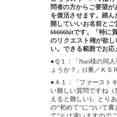
問者の方からご要望が
を復活させます。踏ん
開していいお名前とご
66666hitです。「
のリクエスト権が欲し
い。できる範囲でお応
●Ｑ１：「Nari様の
ょうか？」(1番／ＫＳＲ
●Ａ１：「ファースト
い難しい質問ですね（
えると難しい)。とり
の“初めて”について書
て”とは違いますのでご