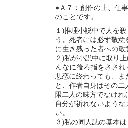
●Ａ７：創作の上、仕
のことです。
１)推理小説中で人を
う。死者には必ず敬意
に生き残った者への敬
２)私が小説中に取り
んなに後ろ指をさされ
悲恋に終わっても、ま
と、作者自身はその二
限二人の味方でなけれ
自分が祈れないような
い。
３)私の同人誌の基本