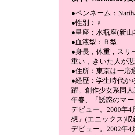
●ペンネーム：Nariha
●性別：♀
●星座：水瓶座(新山
●血液型：Ｂ型
●身長，体重，スリ
重い，きいた人が悲
●住所：東京は一応
●経歴：学生時代か
躍。創作少女系同人
年春、「誘惑のマー
デビュー。2000年
想』(エニックス)
デビュー。2002年