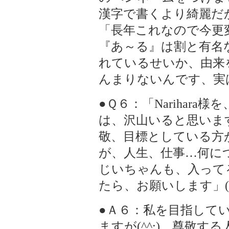
漢字で書くより綺麗だ
「長年これなので今更
『あ～る』は割と有名
れているせいか、由来
んまりないんです、実
●Ｑ６：「Narihar
は、沢山いると思いますが
敬、目標としている方
が、人生、仕事…何に
じいちゃんも、入って
たら、お願いします」(5
●Ａ６：私を目指して
ますが(^^;)。尊敬