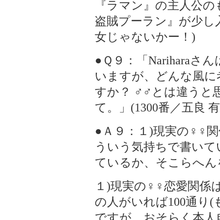
『ラマン』の主人公の
盗賊プーラン』が少し
女じゃないかー！)
●Ｑ９：「Narihar
いますが、どんな風に
すか？ ♂♂とは違う
て。」(1300番／五良 有
●Ａ９：１)現実の♀♀
ういう気持ちで書いて
ているか、そこらへん
１)現実の♀♀恋愛関係
の人がいれば100通り
ですが、おそらく本人