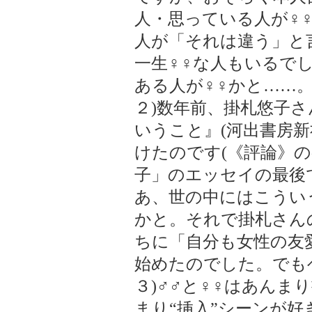
人・思っている人が♀
人が「それは違う」と
一生♀♀な人もいるでし
ある人が♀♀かと……
２)数年前、掛札悠子
いうこと』(河出書房新
けたのです(《評論》
子」のエッセイの最後
あ、世の中にはこうい
かと。それで掛札さん
ちに「自分も女性の友
始めたのでした。でもヘ
３)♂♂と♀♀はあんま
まり“挿入”シーンが好