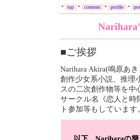
*
top
*
contents
*
profile
*
po
*
*
*
*
*
*
*
Nariha
■ご挨拶
Narihara Akira(
創作少女系小説、推理
スの二次創作物等を中
サークル名《恋人と時
ト参加等もしています
以下、Narihar