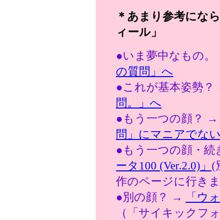
＊あまり参考になら
ィール」
●いま夢中なもの。
の質問」へ
●これが基本姿勢？
問。」へ
●もう一つの顔？ 
問」にマニアでな
●もう一つの顔・続
ータ100 (Ver.2.0)」
作のページに行きま
●別の顔？ →
「ウ
（「サイキックフ