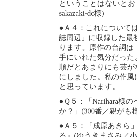
ということはないとおも
sakazaki-dc様)
●Ａ４：これについて
誌周辺」に収録した最
ります。原作の台詞は
手にいれた気分だった
順だとあまりにも芸が
にしました。私の作風
と思っています。
●Ｑ５：「Narihar
か？」(300番／親がも様
●Ａ５：「成原あきら
る』(ゆうきまさみ／