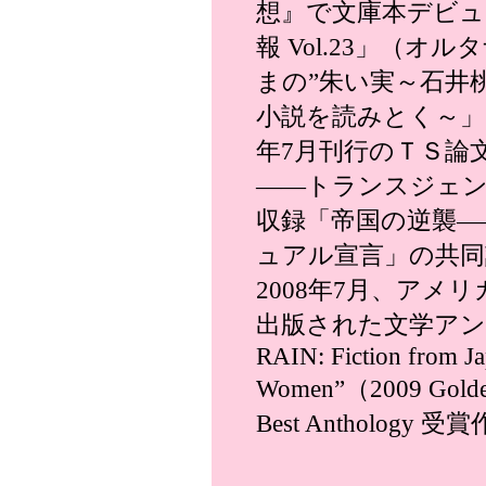
想』で文庫本デビュー
報 Vol.23」（
まの”朱い実～石井
小説を読みとく～」
年7月刊行のＴＳ論
――トランスジェン
収録「帝国の逆襲―
ュアル宣言」の共同
2008年7月、アメリカのNe
出版された文学アンソ
RAIN: Fiction from 
Women”（2009 Golden 
Best Antholo