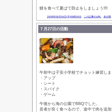
鰻を食べて夏ばて防止をしましょう!!!!
2008年08月04日(月)09時30分
この記事のURL
未分類
７月27日の活動
午前中は子安小学校でチョット練習しま
・アップ
・シート
・スパイク
・ゲーム
午後から海の公園でBBQでした。
若者が良く食べるので、途中で肉を追加