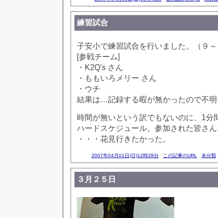
練習試合
子安小で練習試合を行いました。（９～
[参戦チーム]
・K2Q's さん
・ももいろメリー さん
・ウチ
結果は…記録する暇が無かったので不明。(
時間が無いという訳でもないのに、1分
ハードスケジュール。参加された皆さん
・・・花見行きたかった。
2007年04月01日(日)12時28分
この記事のURL
未分類
３月２５日