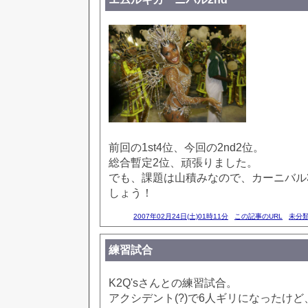
前回の1st4位、今回の2nd2位。
総合暫定2位、頑張りました。
でも、課題は山積みなので、カーニバル3
しょう！
2007年02月24日(土)01時11分
この記事のURL
未分
練習試合
K2Q'sさんとの練習試合。
アクシデント(?)で6人ギリになったけ