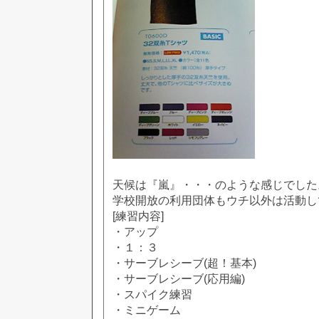
天候は『嵐』・・・のような感じでした
学校開放の利用団体もウチ以外は活動し
[練習内容]
・アップ
・１：３
・サーブレシーブ(超！基本)
・サーブレシーブ(応用編)
・スパイク練習
・ミニゲーム