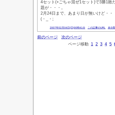
4セット(+ごちゃ混ぜ1セット)で3勝1
題が・・・。
2月24日まで、あまり日が無いけど・・
(・_・;
2007年02月04日(日)00時41分
この記事のURL
未分
前のページ
次のページ
ページ移動
1
2
3
4
5