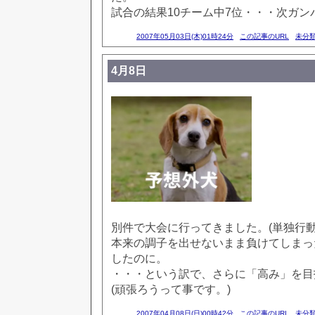
試合の結果10チーム中7位・・・次ガン
2007年05月03日(木)01時24分
この記事のURL
未分
4月8日
別件で大会に行ってきました。(単独行動
本来の調子を出せないまま負けてしまっ
したのに。
・・・という訳で、さらに「高み」を目
(頑張ろうって事です。)
2007年04月08日(日)00時42分
この記事のURL
未分