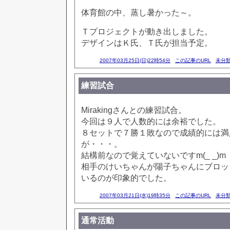
体育館の中、蒸し暑かった～。
Ｔプロジェクトが動き出しました。
デザインはＫ氏、Ｔ氏が担当予定。
2007年03月25日(日)22時54分
この記事のURL
未分
練習試合
Mirakingさんとの練習試合。
今回は９人で人数的には余裕でした。
８セットで７勝１敗なので成績的には満
が・・・。
結構前なので覚えていないですm(_ _)m
相手のけいちゃんが陽子ちゃんにブロッ
いるのが印象的でした。
2007年03月21日(水)19時35分
この記事のURL
未分
通常活動