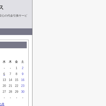
ス
安心の代金引換サービ
水
木
金
土
-
-
1
2
6
7
8
9
13
14
15
16
20
21
22
23
27
28
29
30
-
-
-
-
の月