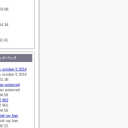
03:08
14:34
11:41
ックバック
s october 5 2014
s october 5 2014
01:36
an polarized
an polarized
04:58
2 902
2 902
04:58
ali ray ban
ali ray ban
00:22