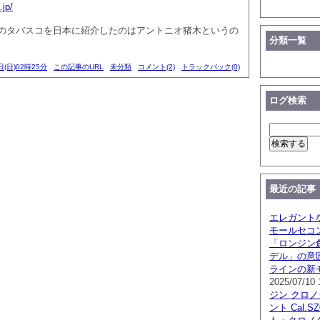
.jp/
のタバスコを日本に紹介したのはアントニオ猪木というの
分類一覧
日(日)02時25分
この記事のURL
未分類
コメント(2)
トラックバック(0)
ログ検索
最近の記事
エレガント
モールセコ
「ロンジン創
デル」の意
ラインの新
2025/07/10 
ジン クロ
ント Cal.