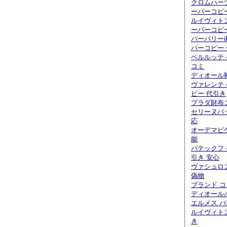
クロムハー
ーパーコピ
ルイヴィト
ーパーコピ
バーバリーi
パーコピー
ベルルッティ
コミ
ディオール
ヴァレンテ
ピー 代引き
プラダ財布
セリーヌバ
応
オーデマピ
能
パテックフ
引き 安心
ヴァシュロ
偽物
ブランド 
ディオール
エルメス バ
ルイヴィト
き