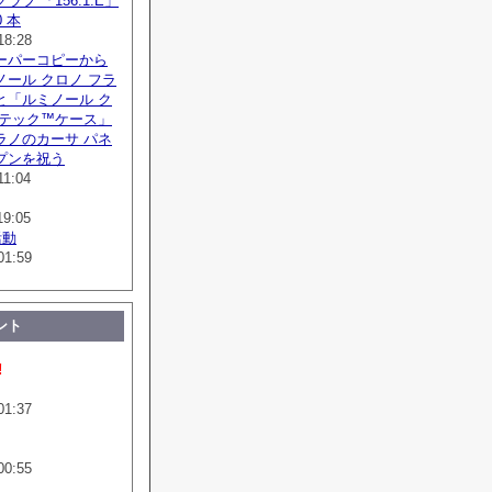
フ 「156.1.E」
 本
18:28
ーパーコピーから
ール クロノ フラ
と「ルミノール ク
ボテック™ケース」
ラノのカーサ パネ
プンを祝う
11:04
19:05
活動
01:59
ント
!
01:37
00:55