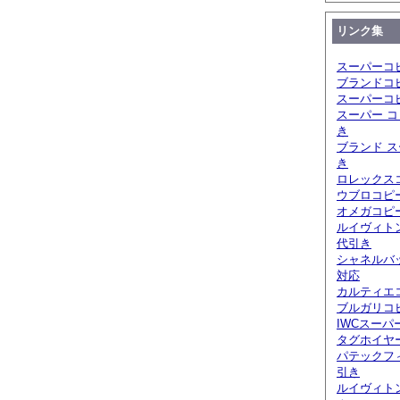
リンク集
スーパーコ
ブランドコ
スーパーコ
スーパー コ
き
ブランド ス
き
ロレックスコ
ウブロコピ
オメガコピー
ルイヴィト
代引き
シャネルバ
対応
カルティエ
ブルガリコピ
IWCスーパ
タグホイヤ
パテックフ
引き
ルイヴィト