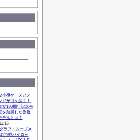
な小径ケースとス
ンドが目を惹く！
立190周年記念モ
匠を踏襲した旗艦
モデルとは？
11:16
ノグラフ・ムーブメ
SZ01搭載パイロッ