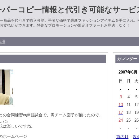
ーパーコピー情報と代引き可能なサービ
ー商品を代引きで購入可能。手頃な価格で最新ファッションアイテムを手に入れ、
お支払いができます。特別なプロモーションや限定オファーもお見逃しなく！
者用
カレンダー
2007年6月
日
月
火
-
-
-
3
4
5
10
11
12
17
18
19
との合同練習or練習試合で、両チーム面子が揃ったので、
24
25
26
した。
式は楽しいですね。
-
-
-
のホームページ
前の月
次