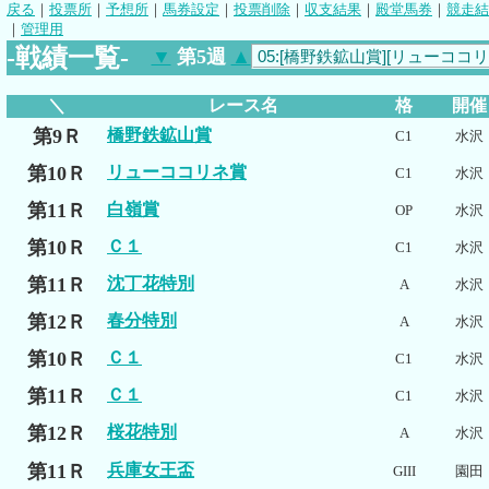
戻る
｜
投票所
｜
予想所
｜
馬券設定
｜
投票削除
｜
収支結果
｜
殿堂馬券
｜
競走結
｜
管理用
-戦績一覧-
▼
第5週
▲
＼
レース名
格
開催
第9Ｒ
橋野鉄鉱山賞
C1
水沢
第10Ｒ
リューココリネ賞
C1
水沢
第11Ｒ
白嶺賞
OP
水沢
第10Ｒ
Ｃ１
C1
水沢
第11Ｒ
沈丁花特別
A
水沢
第12Ｒ
春分特別
A
水沢
第10Ｒ
Ｃ１
C1
水沢
第11Ｒ
Ｃ１
C1
水沢
第12Ｒ
桜花特別
A
水沢
第11Ｒ
兵庫女王盃
GIII
園田