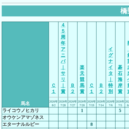
橋
４
５
周
年
ア
イ
ニ
グ
バ
ナ
｜
楽
イ
碁
サ
天
タ
石
リ
競
｜
海
Ｃ
｜
Ｂ
馬
Ｃ
Ｂ
特
岸
１
賞
２
賞
１
２
別
賞
2026年
2026年
2026年
2026年
2026年
2026年
2026年
2026年
20
馬名
8/2
7/28
7/27
7/20
7/19
7/14
7/6
7/5
6
ライコウノヒカリ
1
5
オウケンアマゾネス
エターナルルビー
8