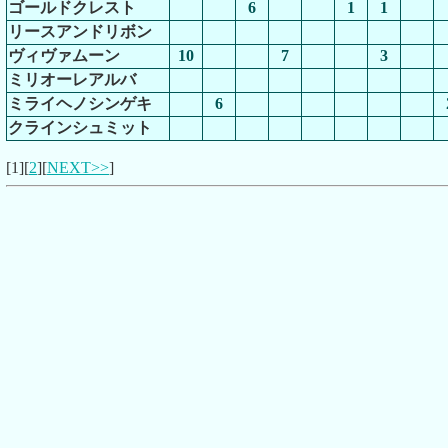
ゴールドクレスト
6
1
1
リースアンドリボン
ヴィヴァムーン
10
7
3
ミリオーレアルバ
ミライヘノシンゲキ
6
クラインシュミット
[1][
2
][
NEXT>>
]