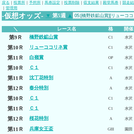
戻る
｜
投票所
｜
予想所
｜
馬券設定
｜
投票削除
｜
収支結果
｜
殿堂馬券
｜
競走結
｜
管理用
-仮想オッズ-
▼
第5週
▲
＼
レース名
格
開催
第9Ｒ
橋野鉄鉱山賞
C1
水沢
第10Ｒ
リューココリネ賞
C1
水沢
第11Ｒ
白嶺賞
OP
水沢
第10Ｒ
Ｃ１
C1
水沢
第11Ｒ
沈丁花特別
A
水沢
第12Ｒ
春分特別
A
水沢
第10Ｒ
Ｃ１
C1
水沢
第11Ｒ
Ｃ１
C1
水沢
第12Ｒ
桜花特別
A
水沢
第11Ｒ
兵庫女王盃
GIII
園田