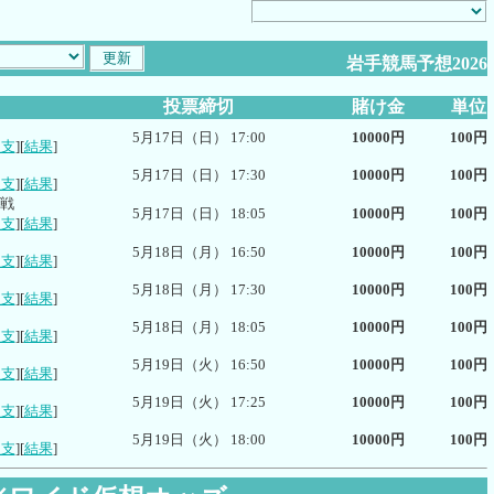
岩手競馬予想2026
投票締切
賭け金
単位
5月17日（日） 17:00
10000円
100円
収支
][
結果
]
5月17日（日） 17:30
10000円
100円
収支
][
結果
]
定戦
5月17日（日） 18:05
10000円
100円
収支
][
結果
]
5月18日（月） 16:50
10000円
100円
収支
][
結果
]
5月18日（月） 17:30
10000円
100円
収支
][
結果
]
5月18日（月） 18:05
10000円
100円
収支
][
結果
]
5月19日（火） 16:50
10000円
100円
収支
][
結果
]
5月19日（火） 17:25
10000円
100円
収支
][
結果
]
5月19日（火） 18:00
10000円
100円
収支
][
結果
]