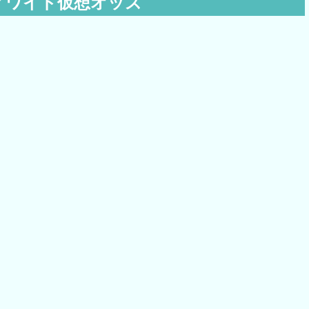
／ワイド仮想オッズ