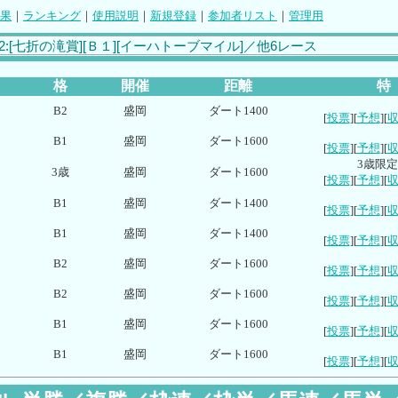
果
｜
ランキング
｜
使用説明
｜
新規登録
｜
参加者リスト
｜
管理用
格
開催
距離
特
B2
盛岡
ダート1400
[
投票
][
予想
][
B1
盛岡
ダート1600
[
投票
][
予想
][
3歳限
3歳
盛岡
ダート1600
[
投票
][
予想
][
B1
盛岡
ダート1400
[
投票
][
予想
][
B1
盛岡
ダート1400
[
投票
][
予想
][
B2
盛岡
ダート1600
[
投票
][
予想
][
B2
盛岡
ダート1600
[
投票
][
予想
][
B1
盛岡
ダート1600
[
投票
][
予想
][
B1
盛岡
ダート1600
[
投票
][
予想
][