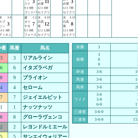
3
11
3
スト
め賞
め賞
9ト9枠
12ト4枠
12ト7枠
ゴッドバ
セイクリ
セイクリ
水
3.8
盛
5.5
水
4.19
水
4.19
スプ
ダイ
日高
日高
3
7
12
8
リン
ヤモ
賞
賞
10ト3枠
9ト9枠
12ト12枠
12ト9枠
ディオニ
フォース
セイクリ
セイクリ
単勝
3
枠番
馬番
馬名
3
3
3
リアルライン
複勝
6
9
6
6
イタズラベガ
枠連
3-6
1
8
9
ブライオン
馬連
3-6
1
4
4
セローム
馬単
3-6
2
3-6
7
7
ジェイエルビット
ワイド
3-9
6-9
1
1
1
ナッツナッツ
三連複
3-6-9
3
8
8
グローラヴェンコ
三連単
3-6-9
15
2
2
レヨンドルミエール
5
5
サンエイウォリアー