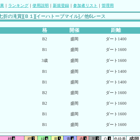
果
｜
ランキング
｜
使用説明
｜
新規登録
｜
参加者リスト
｜
管理用
格
開催
距離
B2
盛岡
ダート1400
B1
盛岡
ダート1600
3歳
盛岡
ダート1600
B1
盛岡
ダート1400
B1
盛岡
ダート1400
B2
盛岡
ダート1600
B2
盛岡
ダート1600
B1
盛岡
ダート1600
B1
盛岡
ダート1600
桃
8
橙
7
緑
6
黄
5
青
4
赤
3
黒
2
白
1
色枠番
盛岡