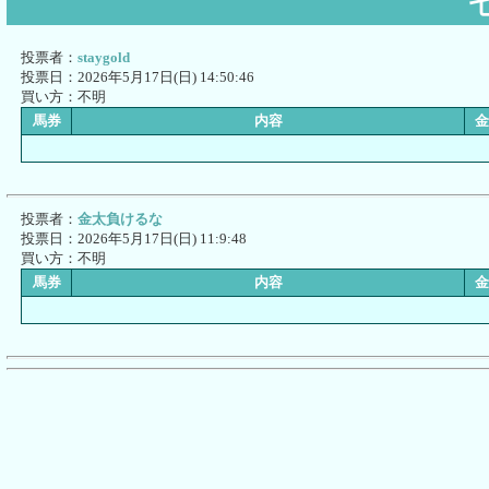
投票者
：
staygold
投票日
：2026年5月17日(日) 14:50:46
買い方
：不明
馬券
内容
金
投票者
：
金太負けるな
投票日
：2026年5月17日(日) 11:9:48
買い方
：不明
馬券
内容
金