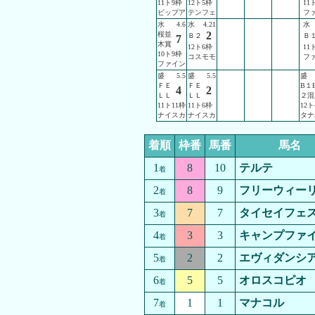
11ト9枠
12ト5枠
11
ビップア
テンフェ
フ
水
4.6
水
4.21
水
2
桜並
Ｂ２
Ｂ
7
木賞
12ト6枠
11
10ト9枠
コスモモ
フ
ファイン
盛
5.5
盛
5.5
盛
ＦＥ
ＦＥ
B１
4
2
ＬＬ
ＬＬ
２混
11ト11枠
11ト6枠
12ト
ナイスカ
ナイスカ
タナ
着順
枠番
馬番
馬名
1
8
10
テルテ
着
2
8
9
フリーウィー
着
3
7
7
タイセイフェ
着
4
3
3
キャンプファ
着
5
2
2
エヴィダンシ
着
6
5
5
オロスコピオ
着
7
1
1
マナコル
着