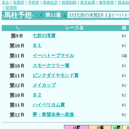
戻る
｜
投票所
｜
予想所
｜
馬券設定
｜
投票削除
｜
収支結果
｜
殿堂馬券
｜
競走結
｜
管理用
-馬柱予想-
▼
第12週
▲
＼
レース名
格
第9Ｒ
七折の滝賞
B2
第10Ｒ
Ｂ１
B1
第11Ｒ
イーハトーブマイル
3歳
第10Ｒ
スモークツリー賞
B1
第11Ｒ
ピンクダイヤモンド賞
B1
第12Ｒ
メイカップ
B2
第10Ｒ
Ｂ２
B2
第11Ｒ
ハイペリカム賞
B1
第12Ｒ
夢・希望未来へ前進
B1
桃
8
橙
7
緑
6