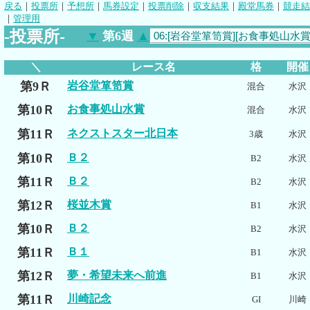
戻る
｜
投票所
｜
予想所
｜
馬券設定
｜
投票削除
｜
収支結果
｜
殿堂馬券
｜
競走結
｜
管理用
-投票所-
▼
第6週
▲
＼
レース名
格
開催
第9Ｒ
岩谷堂箪笥賞
混合
水沢
第10Ｒ
お食事処山水賞
混合
水沢
第11Ｒ
ネクストスター北日本
3歳
水沢
第10Ｒ
Ｂ２
B2
水沢
第11Ｒ
Ｂ２
B2
水沢
第12Ｒ
桜並木賞
B1
水沢
第10Ｒ
Ｂ２
B2
水沢
第11Ｒ
Ｂ１
B1
水沢
第12Ｒ
夢・希望未来へ前進
B1
水沢
第11Ｒ
川崎記念
GI
川崎