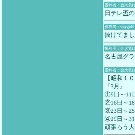
投稿者：金太負
日テレ盃のメン
投稿者：staygold
抜けてました
投稿者：金太負
名古屋グランプ
投稿者：金太負
【昭和１０
『3月』
①9日～11
②16日～1
③23日～2
④29日～3
頑張ろう大船