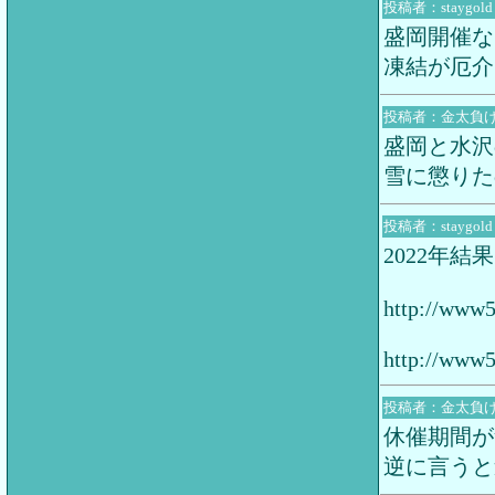
投稿者：staygold
盛岡開催な
凍結が厄介
投稿者：金太負
盛岡と水沢
雪に懲りた
投稿者：staygold
2022年結
http://www5
http://www5
投稿者：金太負
休催期間が
逆に言うと