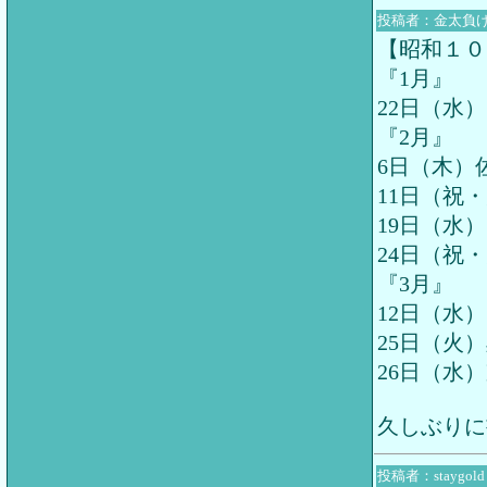
投稿者：金太負
【昭和１０
『1月』
22日（水
『2月』
6日（木）
11日（祝
19日（水
24日（祝
『3月』
12日（水
25日（火
26日（水
久しぶりに書
投稿者：staygold