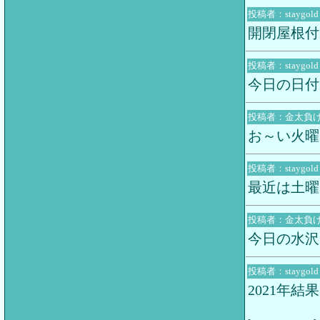
投稿者：staygold
開閉屋根付
投稿者：staygold
今日の日付で
投稿者：金太負
お～い火曜日
投稿者：staygold
最近は土曜
投稿者：金太負
今日の水沢。
投稿者：staygold
2021年結果