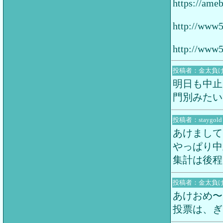
https://ameb
http://www5
http://www5
投稿者：金太負
明日も中止
門別みたい
投稿者：staygold
あけまして
やっぱり中
集計は後程
投稿者：金太負
あけおめ〜
投票は、ぎり