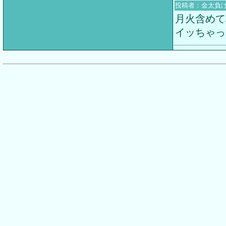
投稿者：金太負
月火含めて
イッちゃって～