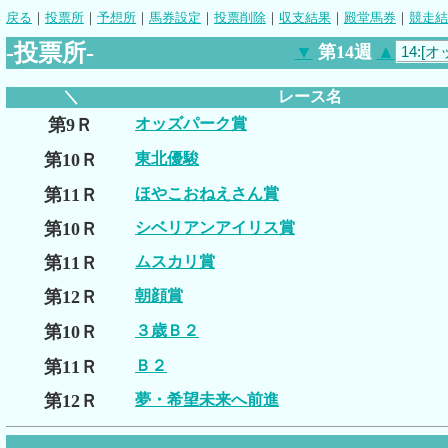
戻る
｜
投票所
｜
予想所
｜
馬券設定
｜
投票削除
｜
収支結果
｜
殿堂馬券
｜
競走結
-投票所-
▼
第14週
▲
＼
レース名
第9Ｒ
オッズパーク賞
第10Ｒ
東北優駿
第11Ｒ
ほやこおねえさん賞
第10Ｒ
シベリアンアイリス賞
第11Ｒ
ムスカリ賞
第12Ｒ
朝顔賞
第10Ｒ
３歳Ｂ２
第11Ｒ
Ｂ２
第12Ｒ
夢・希望未来へ前進