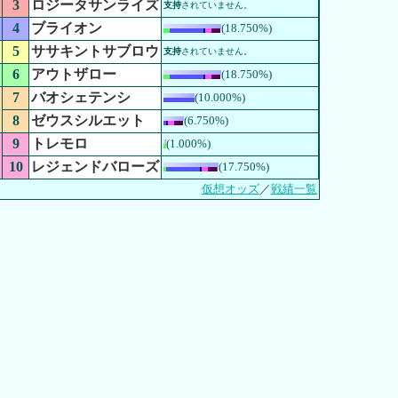
3
ロジータサンライズ
支持
されていません。
4
ブライオン
(18.750%)
5
ササキントサブロウ
支持
されていません。
6
アウトザロー
(18.750%)
7
バオシェテンシ
(10.000%)
8
ゼウスシルエット
(6.750%)
9
トレモロ
(1.000%)
10
レジェンドバローズ
(17.750%)
仮想オッズ
／
戦績一覧