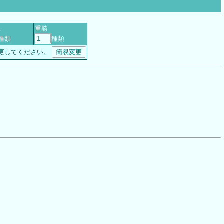
単
重勝
種類
種類
更してください。