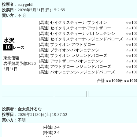
投票者
：
staygold
投票日
：2026年5月31日(日) 15:2:55
買い方
：不明
[馬連]
セイクリスティーナ-ブライオン
10
☆☆
[馬連]
セイクリスティーナ-アウトザロー
10
☆☆
[馬連]
セイクリスティーナ-バオシェテンシ
10
☆☆
[馬連]
セイクリスティーナ-レジェンドバローズ
10
水沢
☆☆
[馬連]
ブライオン-アウトザロー
10
☆☆
10
レース
[馬連]
ブライオン-バオシェテンシ
10
☆☆
[馬連]
ブライオン-レジェンドバローズ
10
☆☆
東北優駿
[馬連]
アウトザロー-バオシェテンシ
10
☆☆
岩手競馬予想2026
[馬連]
アウトザロー-レジェンドバローズ
10
☆☆
5月31日
[馬連]
バオシェテンシ-レジェンドバローズ
10
☆☆
合計
1000
100
★★
枚
★★
投票者
：
金太負けるな
投票日
：2026年5月30日(土) 19:37:52
買い方
：不明
[枠連]
2-4
[枠連]
2-6