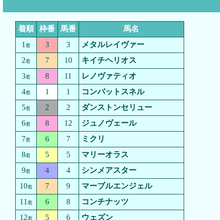
着順
枠番
馬番
馬名
1
3
3
メタルレイヴァー
着
2
7
10
キイチヘリオス
着
3
8
11
レノヴァティオ
着
4
1
1
コンバットスネル
着
5
2
2
ダンストンセリュー
着
6
8
12
ジュノヴェール
着
7
6
7
ミクリ
着
8
5
5
マリーオラス
着
9
4
4
シンメアスター
着
10
7
9
マーブルエンジェル
着
11
6
8
コンチナッツ
着
12
5
6
ウェズン
着