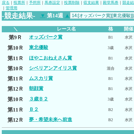
戻る
｜
投票所
｜
予想所
｜
馬券設定
｜
投票削除
｜
収支結果
｜
殿堂馬券
｜
競走結
｜
管理用
-競走結果-
▼
第14週
▲
＼
レース名
格
開催
第9Ｒ
オッズパーク賞
B1
水沢
第10Ｒ
東北優駿
3歳
水沢
第11Ｒ
ほやこおねえさん賞
B1
水沢
第10Ｒ
シベリアンアイリス賞
混合
水沢
第11Ｒ
ムスカリ賞
B1
水沢
第12Ｒ
朝顔賞
B1
水沢
第10Ｒ
３歳Ｂ２
3歳
水沢
第11Ｒ
Ｂ２
B2
水沢
第12Ｒ
夢・希望未来へ前進
B2
水沢