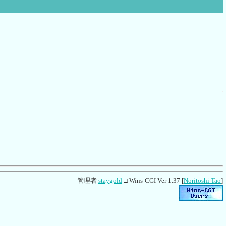
tandard [表示時間] 0.04秒
管理者
staygold
□ Wins-CGI Ver 1.37 [
Noritoshi Tao
]