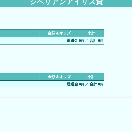
シベリアンアイリス賞
金額＆オッズ
小計
返還金
0
／
合計
0
円
円
金額＆オッズ
小計
返還金
0
／
合計
0
円
円
s