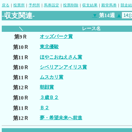
戻る
｜
投票所
｜
予想所
｜
馬券設定
｜
投票削除
｜
収支結果
｜
殿堂馬券
｜
競走結
-収支関連-
▼
第14週
▲
＼
レース名
第9Ｒ
オッズパーク賞
第10Ｒ
東北優駿
第11Ｒ
ほやこおねえさん賞
第10Ｒ
シベリアンアイリス賞
第11Ｒ
ムスカリ賞
第12Ｒ
朝顔賞
第10Ｒ
３歳Ｂ２
第11Ｒ
Ｂ２
第12Ｒ
夢・希望未来へ前進