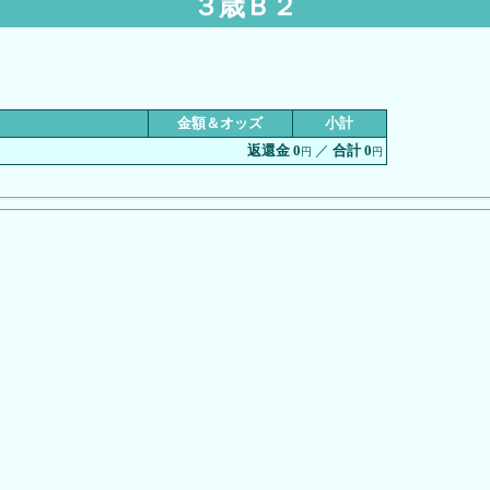
３歳Ｂ２
金額＆オッズ
小計
返還金
0
／
合計
0
円
円
s