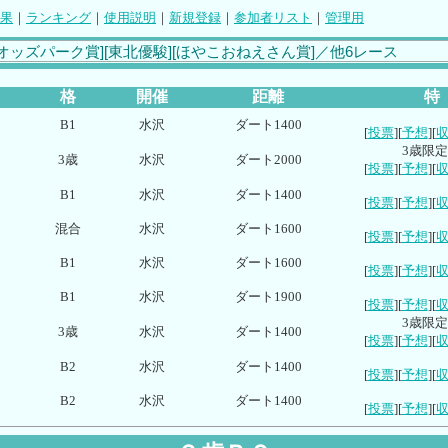
果
｜
ランキング
｜
使用説明
｜
新規登録
｜
参加者リスト
｜
管理用
格
開催
距離
特
B1
水沢
ダート1400
[
投票
][
予想
][
3歳限
3歳
水沢
ダート2000
[
投票
][
予想
][
B1
水沢
ダート1400
[
投票
][
予想
][
混合
水沢
ダート1600
[
投票
][
予想
][
B1
水沢
ダート1600
[
投票
][
予想
][
B1
水沢
ダート1900
[
投票
][
予想
][
3歳限
3歳
水沢
ダート1400
[
投票
][
予想
][
B2
水沢
ダート1400
[
投票
][
予想
][
B2
水沢
ダート1400
[
投票
][
予想
][