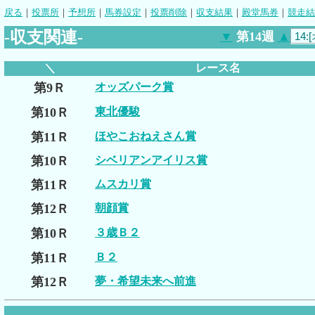
戻る
｜
投票所
｜
予想所
｜
馬券設定
｜
投票削除
｜
収支結果
｜
殿堂馬券
｜
競走結
-収支関連-
▼
第14週
▲
＼
レース名
第9Ｒ
オッズパーク賞
第10Ｒ
東北優駿
第11Ｒ
ほやこおねえさん賞
第10Ｒ
シベリアンアイリス賞
第11Ｒ
ムスカリ賞
第12Ｒ
朝顔賞
第10Ｒ
３歳Ｂ２
第11Ｒ
Ｂ２
第12Ｒ
夢・希望未来へ前進