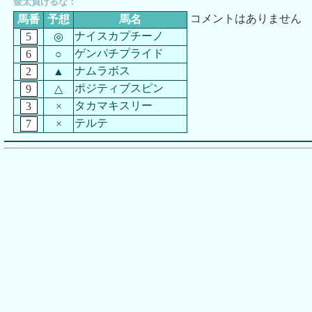
金太負けるな：
コメントはありません
馬番
予想
馬名
ナイスカプチーノ
5
◎
ゲンパチプライド
6
○
ナムラボス
2
▲
ポジティブスピン
9
△
タカマキスリー
3
×
テルテ
7
×