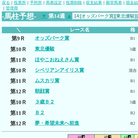
戻る
｜
投票所
｜
予想所
｜
馬券設定
｜
投票削除
｜
収支結果
｜
殿堂馬券
｜
競走結
｜
管理用
-馬柱予想-
▼
第14週
▲
＼
レース名
格
第9Ｒ
オッズパーク賞
B1
第10Ｒ
東北優駿
3歳
第11Ｒ
ほやこおねえさん賞
B1
第10Ｒ
シベリアンアイリス賞
混合
第11Ｒ
ムスカリ賞
B1
第12Ｒ
朝顔賞
B1
第10Ｒ
３歳Ｂ２
3歳
第11Ｒ
Ｂ２
B2
第12Ｒ
夢・希望未来へ前進
B2
桃
8
橙
7
緑
6