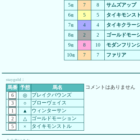
5
7
8
サムズアップ
着
6
5
5
タイキモンス
着
7
4
4
タイキクラー
着
8
2
2
ゴールドモー
着
9
8
10
モダンフリン
着
10
7
7
ファリア
着
staygold：
コメントはありません
馬番
予想
馬名
ブレイクバウンズ
6
◎
ブローヴェイス
3
○
ウィンターサン
1
▲
ゴールドモーション
2
△
タイキモンストル
5
×