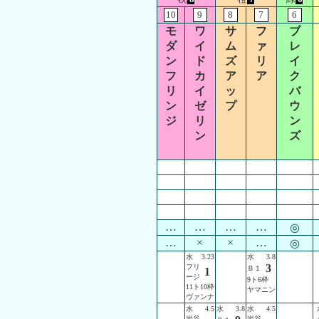
10
9
8
7
6
モ
ワ
サ
フ
ブ
ダ
イ
ム
ァ
レ
ン
ド
ズ
リ
イ
フ
カ
ア
ア
ク
リ
イ
ッ
バ
ン
ゼ
プ
ウ
ジ
リ
ン
ン
ズ
…
…
…
…
◎
…
×
×
…
◎
水
3.23
水
3.8
3
フリ
Ｂ１
1
ージ
9ト6枠
11ト10枠
ヤマニン
ヴァンナ
水
4.5
水
3.8
水
4.5
岩谷
岩谷