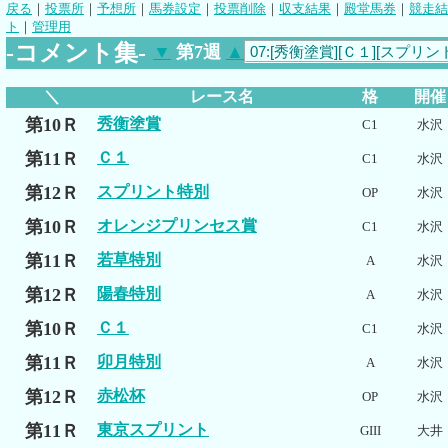
戻る
｜
投票所
｜
予想所
｜
馬券設定
｜
投票削除
｜
収支結果
｜
殿堂馬券
｜
競走結
ト
｜
管理用
-コメント集-
▼
第7週
▲
＼
レース名
格
開催
第10Ｒ
秀衡塗賞
C1
水沢
第11Ｒ
Ｃ１
C1
水沢
第12Ｒ
スプリント特別
OP
水沢
第10Ｒ
オレンジプリンセス賞
C1
水沢
第11Ｒ
若草特別
A
水沢
第12Ｒ
陽春特別
A
水沢
第10Ｒ
Ｃ１
C1
水沢
第11Ｒ
卯月特別
A
水沢
第12Ｒ
赤松杯
OP
水沢
第11Ｒ
東京スプリント
GIII
大井