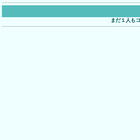
まだ１人も