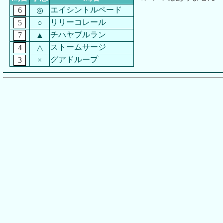
エイシントルペード
6
◎
リリーコレール
5
○
チハヤブルラン
7
▲
ストームサージ
4
△
グアドループ
3
×