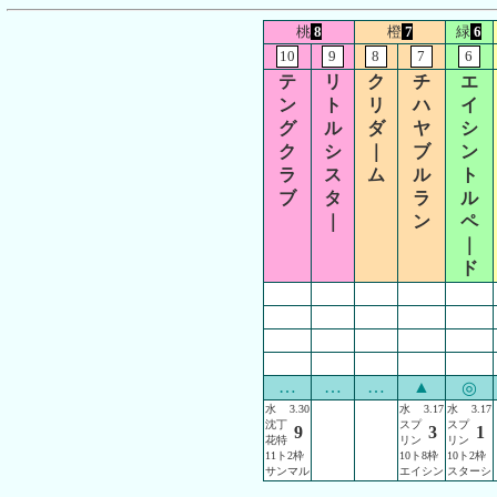
桃
8
橙
7
緑
6
10
9
8
7
6
テ
リ
ク
チ
エ
ン
ト
リ
ハ
イ
グ
ル
ダ
ヤ
シ
ク
シ
｜
ブ
ン
ラ
ス
ム
ル
ト
ブ
タ
ラ
ル
｜
ン
ペ
｜
ド
…
…
…
▲
◎
水
3.30
水
3.17
水
3.17
沈丁
スプ
スプ
9
3
1
花特
リン
リン
11ト2枠
10ト8枠
10ト2枠
サンマル
エイシン
スターシ