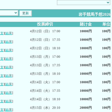
岩手競馬予想2026
投票締切
賭け金
単位
4月12日（日） 17:00
10000円
100円
収支
][
結果
]
4月12日（日） 17:35
10000円
100円
収支
][
結果
]
4月12日（日） 18:10
10000円
100円
収支
][
結果
]
4月13日（月） 17:00
10000円
100円
収支
][
結果
]
4月13日（月） 17:35
10000円
100円
収支
][
結果
]
4月13日（月） 18:10
10000円
100円
収支
][
結果
]
4月14日（火） 17:00
10000円
100円
収支
][
結果
]
4月14日（火） 17:35
10000円
100円
収支
][
結果
]
4月14日（火） 18:10
10000円
100円
収支
][
結果
]
4月15日（水） 20:10
20000円
100円
収支
][
結果
]