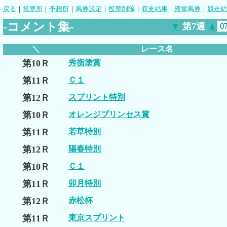
戻る
｜
投票所
｜
予想所
｜
馬券設定
｜
投票削除
｜
収支結果
｜
殿堂馬券
｜
競走結
-コメント集-
▼
第7週
▲
＼
レース名
第10Ｒ
秀衡塗賞
第11Ｒ
Ｃ１
第12Ｒ
スプリント特別
第10Ｒ
オレンジプリンセス賞
第11Ｒ
若草特別
第12Ｒ
陽春特別
第10Ｒ
Ｃ１
第11Ｒ
卯月特別
第12Ｒ
赤松杯
第11Ｒ
東京スプリント