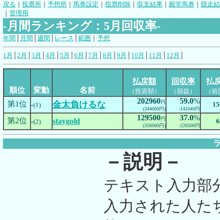
戻る
｜
投票所
｜
予想所
｜
馬券設定
｜
投票削除
｜
収支結果
｜
殿堂馬券
｜
競走結
｜
管理用
-月間ランキング：5月回収率-
年間
│
月間
│
週間
│
レース
│
範囲
｜
予想
1月
│
2月
│
3月
│
4月
│
5月
│
6月
│
7月
│
8月
│
9月
│
10月
│
11月
│
12月
│
払戻額
回収率
払
順位
変動
名前
（投資額）
（損益）
（前
202960
59.0
%
円
第1位
金太負けるな
-
15
(1)
(344000
円
)
-141040
円
129500
37.0
%
円
第2位
-
staygold
6
(2)
(350000
円
)
-220500
円
－説明－
テキスト入力部
入力された人た