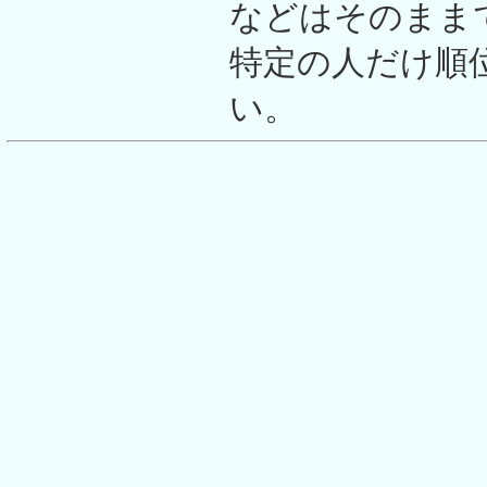
などはそのまま
特定の人だけ順
い。