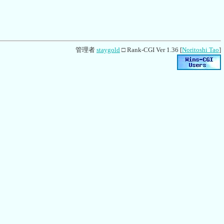
tandard [表示時間] 0.02秒
管理者
staygold
□ Rank-CGI Ver 1.36 [
Noritoshi Tao
]