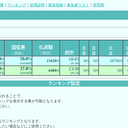
果
｜
ランキング
｜
使用説明
｜
新規登録
｜
参加者リスト
｜
管理用
回収率
払戻額
単
複
枠
的中
（損益）
（前回）
勝
勝
連
0
59.0
%
18/43
円
15420
0
0
58700
円
円
円
円
0
円
)
-141040
円
(41.86)
0
37.0
%
13/30
円
6400
0
0
0
円
円
円
円
0
円
)
-220500
円
(43.33)
ランキング設定
入れることで、
キングを表示する事が可能となります。
ださい。
るランキングとなります。
したい場合などにご使用ください。