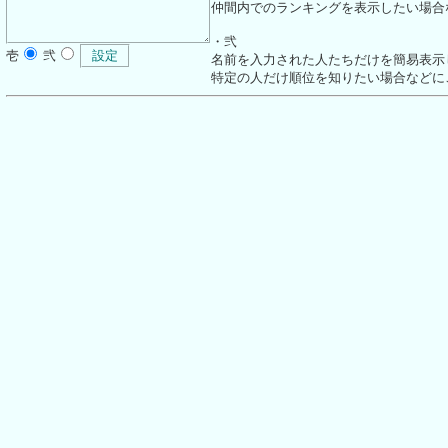
仲間内でのランキングを表示したい場合
・弐
壱
弐
名前を入力された人たちだけを簡易表示
特定の人だけ順位を知りたい場合などに