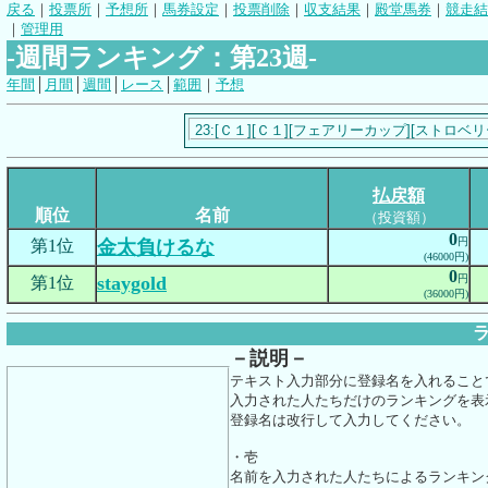
戻る
｜
投票所
｜
予想所
｜
馬券設定
｜
投票削除
｜
収支結果
｜
殿堂馬券
｜
競走結
｜
管理用
-週間ランキング：第23週-
年間
│
月間
│
週間
│
レース
│
範囲
｜
予想
払戻額
順位
名前
（投資額）
0
円
第1位
金太負けるな
(46000
円
)
0
staygold
円
第1位
(36000
円
)
－説明－
テキスト入力部分に登録名を入れること
入力された人たちだけのランキングを表
登録名は改行して入力してください。
・壱
名前を入力された人たちによるランキン