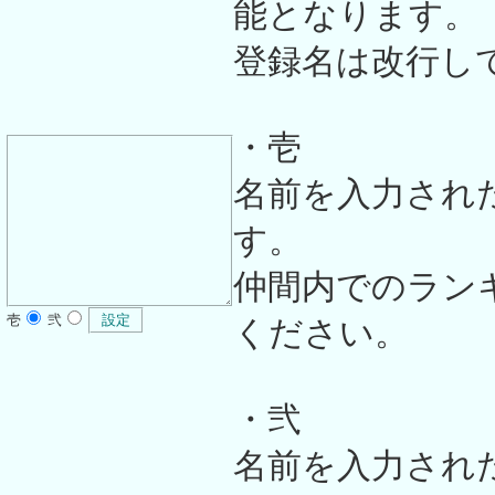
能となります。
登録名は改行し
・壱
名前を入力され
す。
仲間内でのラン
壱
弐
ください。
・弐
名前を入力され