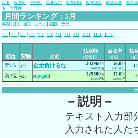
戻る
｜
投票所
｜
予想所
｜
馬券設定
｜
投票削除
｜
収支結果
｜
殿堂馬券
｜
競走結
ト
｜
管理用
-月間ランキング：5月-
年間
│
月間
│
週間
│
レース
│
範囲
｜
予想
1月
│
2月
│
3月
│
4月
│
5月
│
6月
│
7月
│
8月
│
9月
│
10月
│
11月
│
12月
│
払戻額
回収率
払
順位
変動
名前
（投資額）
（損益）
（前
202960
59.0
%
円
第1位
金太負けるな
-
15
(1)
(344000
円
)
-141040
円
129500
37.0
%
円
第2位
-
staygold
6
(2)
(350000
円
)
-220500
円
－説明－
テキスト入力部
入力された人た