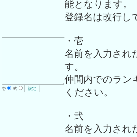
能となります。
登録名は改行し
・壱
名前を入力され
す。
仲間内でのラン
壱
弐
ください。
・弐
名前を入力され