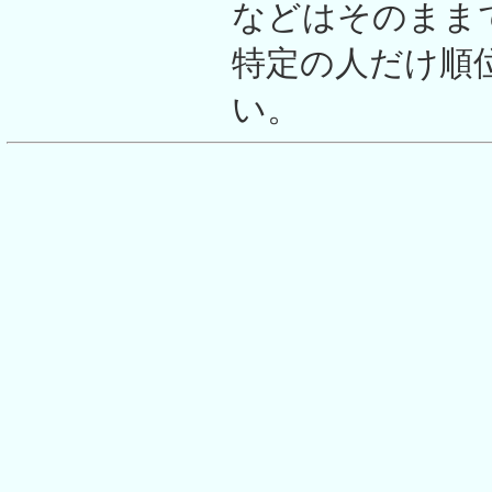
などはそのまま
特定の人だけ順
い。