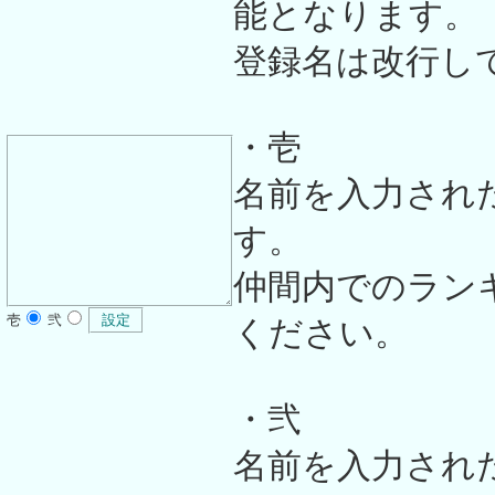
能となります。
登録名は改行し
・壱
名前を入力され
す。
仲間内でのラン
壱
弐
ください。
・弐
名前を入力され