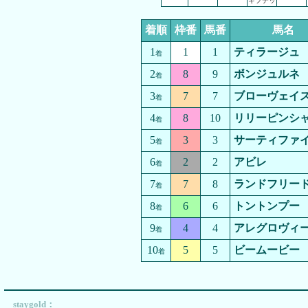
ギフテッ
着順
枠番
馬番
馬名
1
1
1
ティラージュ
着
2
8
9
ボンジュルネ
着
3
7
7
ブローヴェイ
着
4
8
10
リリーピンシ
着
5
3
3
サーティファ
着
6
2
2
アビレ
着
7
7
8
ランドフリー
着
8
6
6
トントンプー
着
9
4
4
アレグロヴィ
着
10
5
5
ビームービー
着
staygold：