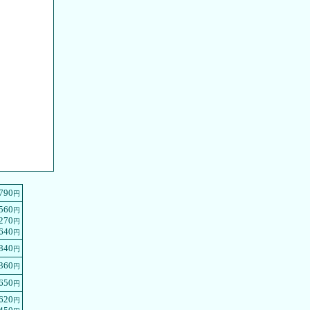
790
円
560
円
270
円
640
円
840
円
360
円
650
円
620
円