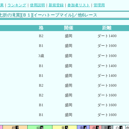
果
｜
ランキング
｜
使用説明
｜
新規登録
｜
参加者リスト
｜
管理用
格
開催
距離
B2
盛岡
ダート1400
B1
盛岡
ダート1600
3歳
盛岡
ダート1600
B1
盛岡
ダート1400
B1
盛岡
ダート1400
B2
盛岡
ダート1600
B2
盛岡
ダート1600
B1
盛岡
ダート1600
B1
盛岡
ダート1600
橙
7
緑
6
黄
5
青
4
赤
3
黒
2
白
1