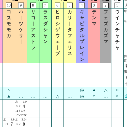
10
9
8
7
6
5
4
3
2
1
コ
ハ
リ
ラ
ヒ
カ
キ
テ
フ
ウ
母
ス
｜
コ
ス
ロ
リ
ャ
ン
ェ
イ
名
モ
ツ
｜
ダ
シ
｜
ピ
マ
ズ
ン
モ
ケ
ア
シ
ゲ
タ
タ
カ
チ
カ
リ
ス
ャ
ウ
フ
ル
ズ
ャ
｜
ト
ン
ェ
ェ
プ
マ
チ
ラ
｜
リ
レ
ャ
ブ
ス
イ
脚
ン
質
×
…
…
…
…
…
▲
○
◎
△
▲
…
…
…
…
○
…
×
△
◎
水
3.9
4
Ｂ２
11ト3枠
マジカル
水
3.9
水
3.24
7
8
Ｂ１
Ｂ２