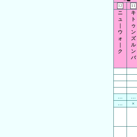
12
11
ニ
キ
ュ
ト
｜
ゥ
ウ
ン
ォ
ズ
｜
ル
ク
ン
バ
…
…
…
×