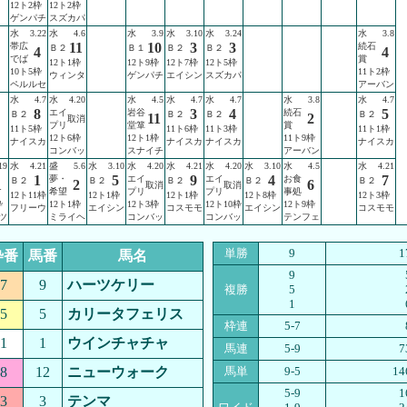
12ト2枠
12ト2枠
ゲンパチ
スズカパ
水
3.22
水
4.6
水
3.9
水
3.10
水
3.24
水
3.8
11
10
3
3
帯広
続石
Ｂ２
Ｂ１
Ｂ２
Ｂ２
4
4
でば
賞
12ト1枠
12ト9枠
12ト7枠
12ト5枠
10ト5枠
11ト2枠
ウィンタ
ゲンパチ
エイシン
スズカパ
ペルルセ
アーバン
水
4.7
水
4.20
水
4.5
水
4.7
水
4.7
水
3.8
水
4.7
8
3
4
5
エイ
岩谷
続石
Ｂ２
Ｂ２
Ｂ２
Ｂ２
11
2
取消
プリ
堂箪
賞
11ト5枠
11ト6枠
11ト3枠
11ト1枠
12ト6枠
12ト1枠
11ト9枠
ナイスカ
ナイスカ
ナイスカ
ナイスカ
コンバッ
スナイチ
アーバン
19
水
4.21
盛
5.6
水
3.10
水
4.20
水
4.21
水
4.20
水
3.10
水
4.5
水
4.21
1
5
9
4
7
夢・
エイ
エイ
お食
Ｂ２
Ｂ２
Ｂ２
Ｂ２
Ｂ２
1
2
6
取消
取消
希望
プリ
プリ
事処
12ト11枠
12ト1枠
12ト1枠
12ト8枠
12ト3枠
枠
12ト1枠
12ト3枠
12ト10枠
12ト9枠
フリーウ
エイシン
コスモモ
エイシン
コスモモ
ツ
ミライヘ
コンバッ
コンバッ
テンフェ
単勝
9
1
枠番
馬番
馬名
9
7
9
ハーツケリー
複勝
5
1
5
5
カリータフェリス
枠連
5-7
1
1
ウインチャチャ
馬連
5-9
7
8
12
ニューウォーク
馬単
9-5
14
5-9
1
3
3
テンマ