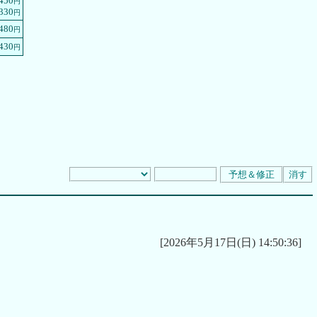
450
円
330
円
480
円
430
円
[2026年5月17日(日) 14:50:36]