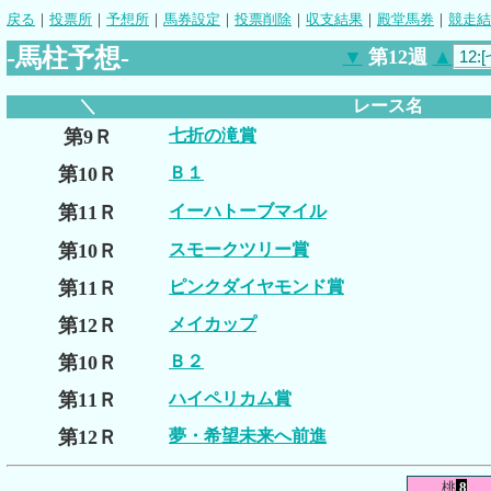
戻る
｜
投票所
｜
予想所
｜
馬券設定
｜
投票削除
｜
収支結果
｜
殿堂馬券
｜
競走結
-馬柱予想-
▼
第12週
▲
＼
レース名
第9Ｒ
七折の滝賞
第10Ｒ
Ｂ１
第11Ｒ
イーハトーブマイル
第10Ｒ
スモークツリー賞
第11Ｒ
ピンクダイヤモンド賞
第12Ｒ
メイカップ
第10Ｒ
Ｂ２
第11Ｒ
ハイペリカム賞
第12Ｒ
夢・希望未来へ前進
桃
8