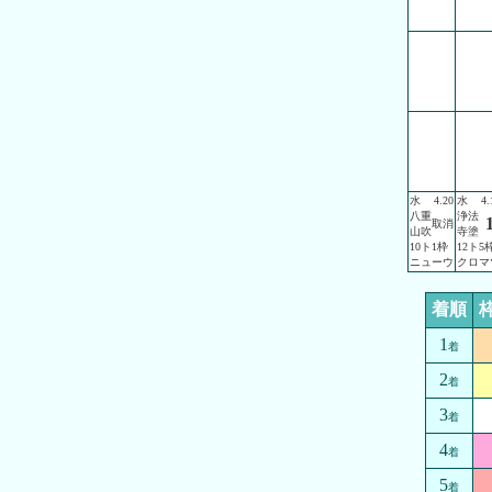
水
4.20
水
4.
八重
浄法
取消
山吹
寺塗
10ト1枠
12ト5
ニューウ
クロマ
着順
1
着
2
着
3
着
4
着
5
着