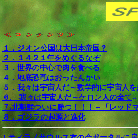
１．ジオン公国は大日本帝国？
２．１４２１年をめぐるなぞ
３．世界の中心で肉を食べる
４．
地底恐竜はおったんかい
５．我々は宇宙人だ～数学的に宇宙人を
６. 我々は宇宙人だ～ケロン人の全て
～
７.北朝鮮ついに勝つ！！！～「レッド
８．ゴジラの起源と進化
1.ティラノサウルス友の会ポータルに