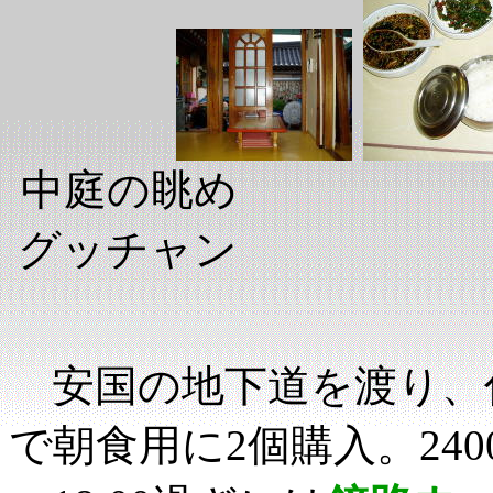
中庭の眺め
グッチ
安国の地下道を渡り、
で朝食用に2個購入。240