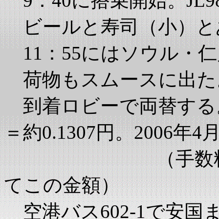
9：40に搭乗開始。JL9
ビールと寿司（小）と
11：55にはソウル・
荷物もスムースに出た
到着ロビーで両替する。50
＝約0.1307円。2006
（手数料30％o
てこの金額）
空港バス602-1で安国ま