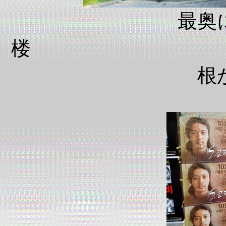
最奥
楼 正
根