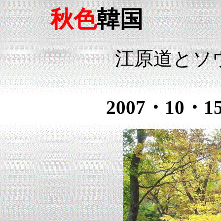
秋色
韓国
江原道とソ
2007・10・