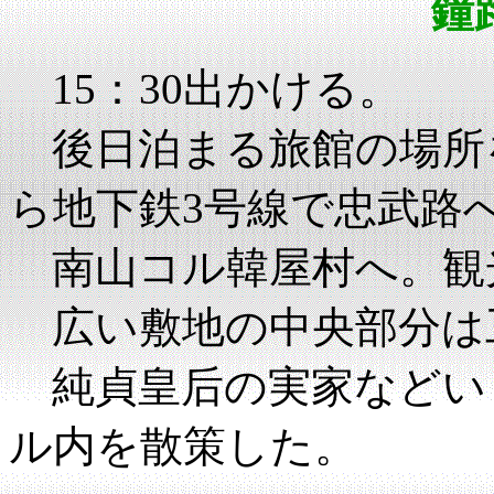
鐘
15：30出かける。
後日泊まる旅館の場所
ら地下鉄3号線で忠武路
南山コル韓屋村へ。観
広い敷地の中央部分は
純貞皇后の実家などい
ル内を散策した。