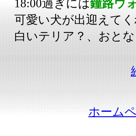
18:00過ぎには
鐘路ウ
可愛い犬が出迎えてく
白いテリア？、おとな
ホーム