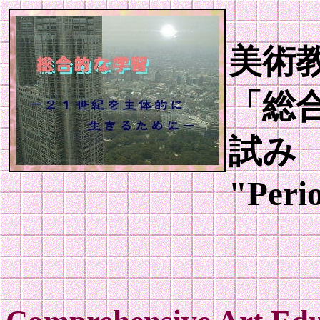
美術
「総
試み
"Perio