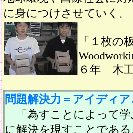
に身につけさせていく。
「１枚の
Woodworki
６年 木
問題解決力＝アイディア
「為すことによって学
に解決を現すことである