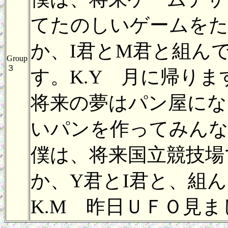
てたのしいゲームを
か、I君とM君と組ん
Group
３
す。K.Y 月に帰りま
将来の夢はパン屋にな
いパンを作ってみんな
僕は、将来国立競技場
か、Y君とI君と、組
K.M 昨日ＵＦＯ見ま