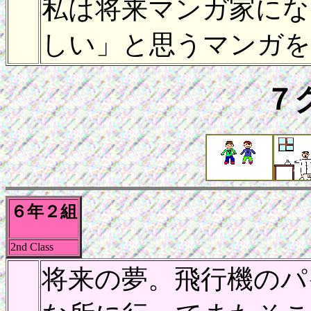
私は将来マンガ家にな
しい」と思うマンガを
７
６年２組
2nd Class
将来の夢。飛行機のパ