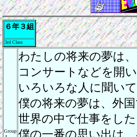
６年３組
3rd Class
わたしの将来の夢は、
コンサートなどを開
いろいろな人に聞いて
僕の将来の夢は、外国
世界の中で仕事をしたい
僕の一番の思い出は、
Group
１