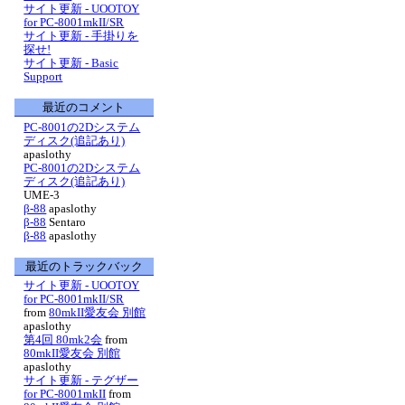
サイト更新 - UOOTOY
for PC-8001mkII/SR
サイト更新 - 手掛りを
探せ!
サイト更新 - Basic
Support
最近のコメント
PC-8001の2Dシステム
ディスク(追記あり)
apaslothy
PC-8001の2Dシステム
ディスク(追記あり)
UME-3
β-88
apaslothy
β-88
Sentaro
β-88
apaslothy
最近のトラックバック
サイト更新 - UOOTOY
for PC-8001mkII/SR
from
80mkII愛友会 別館
apaslothy
第4回 80mk2会
from
80mkII愛友会 別館
apaslothy
サイト更新 - テグザー
for PC-8001mkII
from