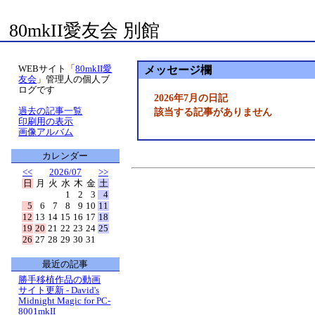
80mkII愛友会 別館
WEBサイト「
80mkII愛
メッセージ欄
友会
」管理人の個人ブ
ログです
2026年7月の日記
過去の記事一覧
該当する記事がありません
印刷用の表示
画像アルバム
カレンダー
<<
2026/07
>>
日
月
火
水
木
金
土
1
2
3
4
5
6
7
8
9
10
11
12
13
14
15
16
17
18
19
20
21
22
23
24
25
26
27
28
29
30
31
最近の記事
勝手移植作品の動画
サイト更新 - David's
Midnight Magic for PC-
8001mkII