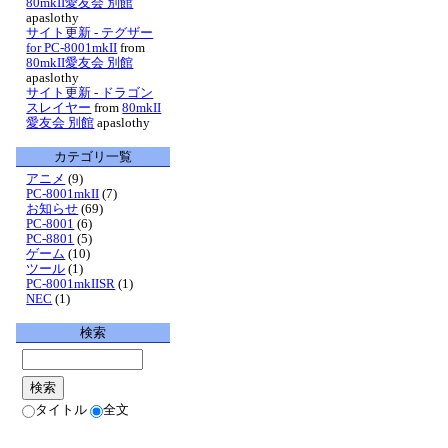
80mkII愛友会 別館
apaslothy
サイト更新 - テグザー
for PC-8001mkII
from
80mkII愛友会 別館
apaslothy
サイト更新 - ドラゴン
スレイヤー
from
80mkII
愛友会 別館
apaslothy
カテゴリ一覧
アニメ
(9)
PC-8001mkII
(7)
お知らせ
(69)
PC-8001
(6)
PC-8801
(5)
ゲーム
(10)
ツール
(1)
PC-8001mkIISR
(1)
NEC
(1)
検索
タイトル
全文