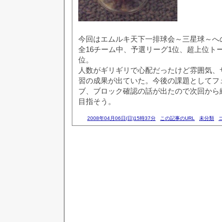
今回はエムルキ天下一排球会～三星球～へ
全16チーム中、予選リーグ1位、超上位ト
位。
人数がギリギリで心配だったけど雰囲気、
習の成果が出ていた。今後の課題としてフ
ブ、ブロック確認の話が出たので次回から
目指そう。
2008年04月06日(日)15時37分
この記事のURL
未分類
コ