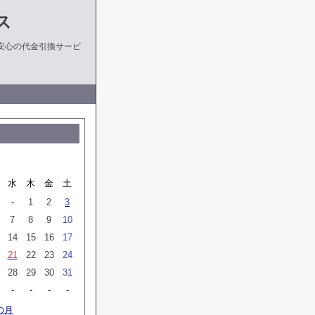
ス
安心の代金引換サービ
水
木
金
土
-
1
2
3
7
8
9
10
14
15
16
17
21
22
23
24
28
29
30
31
-
-
-
-
の月