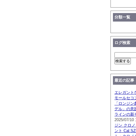
分類一覧
ログ検索
最近の記事
エレガント
モールセコ
「ロンジン創
デル」の意
ラインの新
2025/07/10 
ジン クロ
ント Cal.