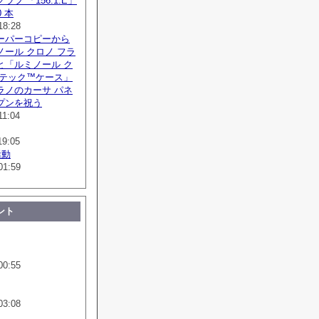
フ 「156.1.E」
 本
18:28
ーパーコピーから
ール クロノ フラ
と「ルミノール ク
ボテック™ケース」
ラノのカーサ パネ
プンを祝う
11:04
19:05
活動
01:59
ント
00:55
03:08