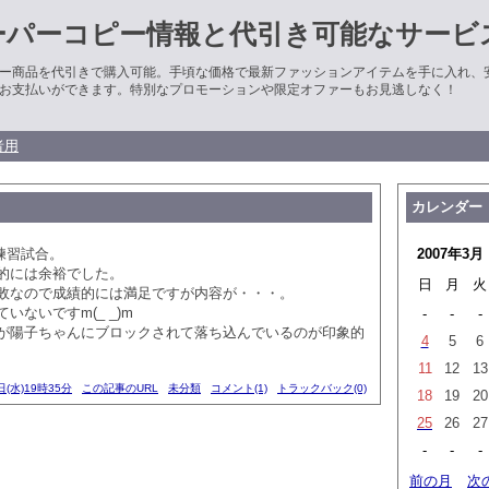
ーパーコピー情報と代引き可能なサービ
ー商品を代引きで購入可能。手頃な価格で最新ファッションアイテムを手に入れ、
お支払いができます。特別なプロモーションや限定オファーもお見逃しなく！
者用
カレンダー
の練習試合。
2007年3月
的には余裕でした。
日
月
火
敗なので成績的には満足ですが内容が・・・。
いないですm(_ _)m
-
-
-
が陽子ちゃんにブロックされて落ち込んでいるのが印象的
4
5
6
11
12
13
日(水)19時35分
この記事のURL
未分類
コメント(1)
トラックバック(0)
18
19
20
25
26
27
-
-
-
前の月
次