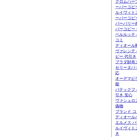
クロムハー
ーパーコピ
ルイヴィト
ーパーコピ
バーバリーi
パーコピー
ベルルッティ
コミ
ディオール
ヴァレンテ
ピー 代引き
プラダ財布
セリーヌバ
応
オーデマピ
能
パテックフ
引き 安心
ヴァシュロ
偽物
ブランド 
ディオール
エルメス バ
ルイヴィト
き