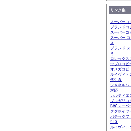
リンク集
スーパーコ
ブランドコ
スーパーコ
スーパー コ
き
ブランド ス
き
ロレックスコ
ウブロコピ
オメガコピー
ルイヴィト
代引き
シャネルバ
対応
カルティエ
ブルガリコピ
IWCスーパ
タグホイヤ
パテックフ
引き
ルイヴィト