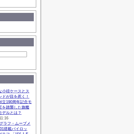
な小径ケースとス
ンドが目を惹く！
立190周年記念モ
匠を踏襲した旗艦
モデルとは？
11:16
ノグラフ・ムーブメ
SZ01搭載パイロッ