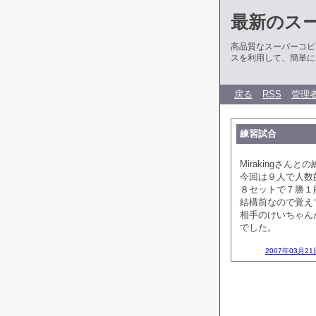
最新のス
高品質なスーパーコピ
スを利用して、簡単に
戻る
RSS
管理
練習試合
Mirakingさんと
今回は９人で人数
８セットで７勝１
結構前なので覚えて
相手のけいちゃん
でした。
2007年03月21