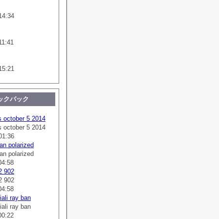
14:34
11:41
15:21
ックバック
s october 5 2014
s october 5 2014
01:36
an polarized
an polarized
04:58
2 902
2 902
04:58
ali ray ban
ali ray ban
00:22