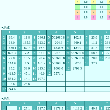
5
1.0
5
1.0
6
1.0
6
1.0
7
1.0
7
1.0
8
1.0
8
1.0
■馬連
1
2
3
4
5
6
7
2
19.4
3
11.8
4
646.1
5
562680.8
6
102.3
7
23.6
8
29
3
68.0
4
135.3
5
323.2
6
204.6
7
669.1
8
11.2
9
334
4
1650.1
5
67.7
6
16.4
7
1336.6
8
134.0
9
51.2
10
446
5
826.3
6
7.2
7
57.1
8
267.9
9
562680.8
10
68.2
11
77
6
27.8
7
16.5
8
20.4
9
562680.8
10
562680.8
11
20.0
12
200
7
114.9
8
8.5
9
161.7
10
562680.8
11
502.0
12
37.9
8
35.2
9
33.9
10
215.6
11
1003.0
12
2799.5
9
413.5
10
45.1
11
46.9
12
5571.1
10
551.2
11
14.1
12
107.2
11
92.6
12
25.6
12
244.6
■馬単
1
2
3
4
5
6
7
1
1
27.1
1
117.5
1
8178.5
1
4113.2
1
40.4
1
22