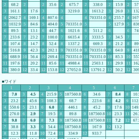
2
68.2
2
2
35.6
2
675.7
2
338.0
2
15.9
2
57
3
161.1
3
17.6
3
3
3219.0
3
1613.2
3
26.0
3
13
4
2062.7
4
169.1
4
807.6
4
4
703351.0
4
255.7
4
167
5
1032.9
5
84.6
5
404.0
5
703351.0
5
5
127.9
5
83
6
89.5
6
13.1
6
44.7
6
1021.6
6
511.2
6
6
74
7
233.6
7
23.2
7
100.0
7
6635.4
7
3333.5
7
34.5
7
8
107.4
8
14.7
8
52.4
8
1337.2
8
669.3
8
21.2
8
89
9
516.8
9
42.3
9
202.1
9
703351.0
9
703351.0
9
64.0
9
41
10
688.9
10
56.4
10
269.4
10
703351.0
10
703351.0
10
85.3
10
55
11
197.6
11
20.2
11
85.6
11
4988.4
11
2503.1
11
29.9
11
16
12
380.0
12
33.4
12
153.8
12
27052.0
12
13791.2
12
50.2
12
30
■ワイド
1
2
3
4
5
6
7
2
7.0
3
4.5
4
215.9
5
187560.8
6
34.6
7
8.4
8
10.
3
23.2
4
45.6
5
108.3
6
68.7
7
223.6
8
4.2
9
112
4
550.6
5
23.1
6
6.0
7
446.1
8
45.2
9
17.6
10
149
5
276.0
6
2.9
7
19.5
8
89.8
9
187560.8
10
23.3
11
26.
6
9.8
7
6.0
8
7.3
9
187560.8
10
187560.8
11
7.2
12
67.
7
38.8
8
3.3
9
54.4
10
187560.8
11
167.9
12
13.2
8
12.3
9
11.8
10
72.4
11
334.9
12
933.7