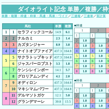
ダイオライト記念 単勝／複勝／
単勝・複勝・枠連・枠単・馬連・馬単・ワイド
／
三連複
／
三連単
／
実計算
■枠連
馬柱
単勝
複勝
1
2
1
1
セラフィックコール
14.9
6.1
1
1
2
2
ナルカミ
2.5
1.4
2
1.0
2
3
3
カズタンジャー
8.9
3.8
3
1.0
3
1.0
4
4
ナイトオブファイア
4
1.0
4
1.0
437.3
164.8
5
1.0
5
1.0
5
サクラトップキッド
437.3
164.8
5
6
1.0
6
1.0
6
ジャスパーロブスト
3.5
1.8
7
1.0
7
1.0
7
ケンシレインボー
14.1
5.7
8
1.0
8
1.0
6
8
グロリアムンディ
4.1
2.0
■枠単
9
オディロン
437.3
164.8
1
2
7
10
マキシマムパワー
437.3
164.8
1
1
1.0
11
デルマソトガケ
12.1
5.0
2
1.0
2
8
3
1.0
3
1.0
12
グランデマーレ
39.8
15.5
4
1.0
4
1.0