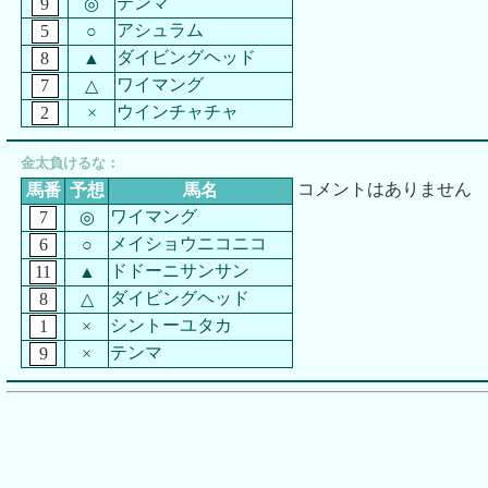
テンマ
9
◎
アシュラム
5
○
ダイビングヘッド
8
▲
ワイマング
7
△
ウインチャチャ
2
×
金太負けるな：
コメントはありません
馬番
予想
馬名
ワイマング
7
◎
メイショウニコニコ
6
○
ドドーニサンサン
11
▲
ダイビングヘッド
8
△
シントーユタカ
1
×
テンマ
9
×