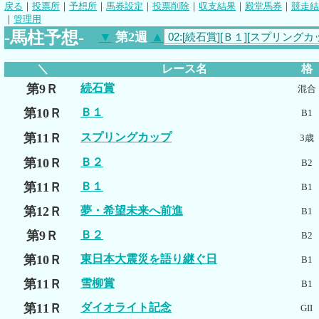
戻る
｜
投票所
｜
予想所
｜
馬券設定
｜
投票削除
｜
収支結果
｜
殿堂馬券
｜
競走結
｜
管理用
-馬柱予想-
▼
第2週
▲
＼
レース名
格
第9Ｒ
続石賞
混合
第10Ｒ
Ｂ１
B1
第11Ｒ
スプリングカップ
3歳
第10Ｒ
Ｂ２
B2
第11Ｒ
Ｂ１
B1
第12Ｒ
夢・希望未来へ前進
B1
第9Ｒ
Ｂ２
B2
第10Ｒ
東日本大震災を語り継ぐ日
B1
第11Ｒ
雪柳賞
B1
第11Ｒ
ダイオライト記念
GII