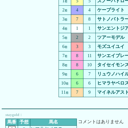
1
5
5
スノーパトロ
着
2
4
4
ケープライト
着
3
7
8
サトノバトラ
着
4
1
1
サンエントジ
着
5
2
2
ツアーモデル
着
6
3
3
モズユイユイ
着
7
8
11
サンエイブレ
着
8
8
10
タイセイモン
着
9
6
7
リュウノハイ
着
10
6
6
ヒマラヤベロ
着
11
7
9
マイネルアス
着
staygold：
コメントはありません
馬番
予想
馬名