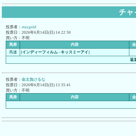
チャ
投票者
：
staygold
投票日
：2026年6月14日(日) 14:22:50
買い方
：不明
馬券
内容
金
馬連
[
インディーフィルム - キッスミーアイ
]
返
投票者
：
金太負けるな
投票日
：2026年6月14日(日) 13:35:41
買い方
：不明
馬券
内容
金