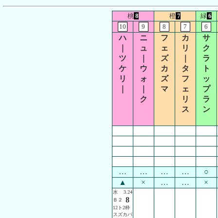
桃
8
橙
7
緑
6
10
9
8
7
6
ハ
ニ
フ
カ
サ
｜
ュ
ェ
リ
ク
ツ
｜
ズ
｜
ラ
ケ
ウ
カ
タ
ト
リ
ォ
ズ
フ
ッ
｜
｜
マ
ェ
プ
ク
リ
ラ
ス
ン
…
…
…
…
○
▲
×
…
…
×
水
3.24
8
Ｂ２
12ト2枠
スズカパ