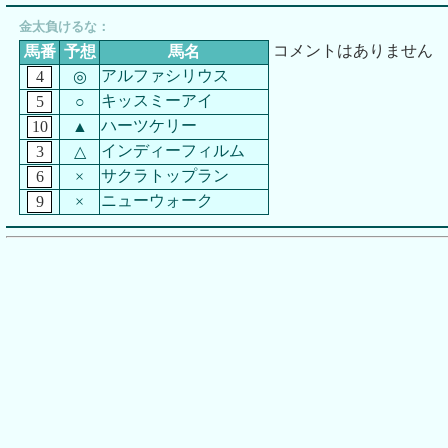
金太負けるな：
コメントはありません
馬番
予想
馬名
アルファシリウス
4
◎
キッスミーアイ
5
○
ハーツケリー
10
▲
インディーフィルム
3
△
サクラトップラン
6
×
ニューウォーク
9
×