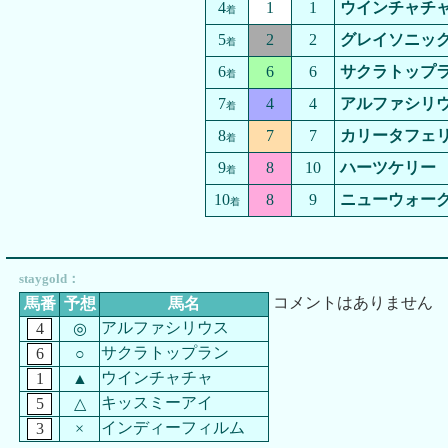
4
1
1
ウインチャチ
着
5
2
2
グレイソニッ
着
6
6
6
サクラトップ
着
7
4
4
アルファシリ
着
8
7
7
カリータフェ
着
9
8
10
ハーツケリー
着
10
8
9
ニューウォー
着
staygold：
コメントはありません
馬番
予想
馬名
アルファシリウス
4
◎
サクラトップラン
6
○
ウインチャチャ
1
▲
キッスミーアイ
5
△
インディーフィルム
3
×