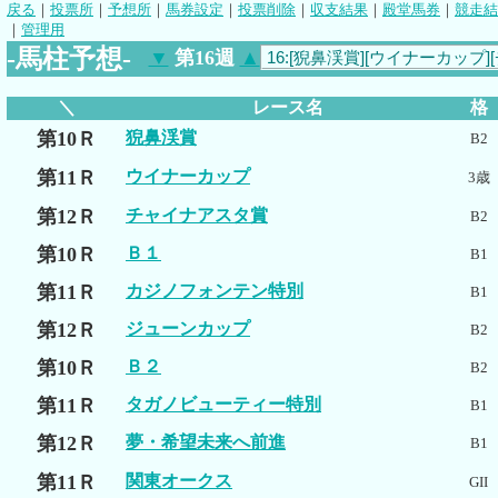
戻る
｜
投票所
｜
予想所
｜
馬券設定
｜
投票削除
｜
収支結果
｜
殿堂馬券
｜
競走結
｜
管理用
-馬柱予想-
▼
第16週
▲
＼
レース名
格
第10Ｒ
猊鼻渓賞
B2
第11Ｒ
ウイナーカップ
3歳
第12Ｒ
チャイナアスタ賞
B2
第10Ｒ
Ｂ１
B1
第11Ｒ
カジノフォンテン特別
B1
第12Ｒ
ジューンカップ
B2
第10Ｒ
Ｂ２
B2
第11Ｒ
タガノビューティー特別
B1
第12Ｒ
夢・希望未来へ前進
B1
第11Ｒ
関東オークス
GII