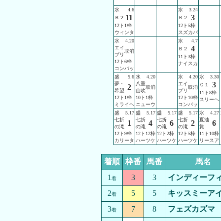
水
4.6
水
3.24
11
3
Ｂ２
Ｂ２
12ト1枠
12ト5枠
ウィンタ
スズカパ
水
4.20
水
4.7
4
エイ
Ｂ２
取消
プリ
11ト3枠
12ト6枠
ナイスカ
コンバッ
盛
5.6
水
4.20
水
4.20
水
3.30
3
夢・
八重
エイ
Ｃ１
2
取消
取消
希望
山吹
プリ
11ト8枠
12ト1枠
10ト1枠
12ト10枠
スリーヘ
ミライヘ
ニューウ
コンバッ
盛
5.17
盛
5.17
盛
5.17
盛
5.17
水
4.27
七折
七折
七折
七折
夏油
1
4
6
2
6
の滝
の滝
の滝
の滝
賞
12ト9枠
12ト12枠
12ト2枠
12ト5枠
11ト10枠
カリータ
ハーツケ
ハーツケ
ハーツケ
リースア
着順
枠番
馬番
馬名
1
3
3
インディーフ
着
2
5
5
キッスミーア
着
3
7
8
フェズカズマ
着